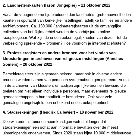
2. Landmeterskaarten (Iason Jongepier) – 21 oktober 2022
Vanaf de vroegmoderne tijd produceerden landmeters grote hoeveelheden
kaarten in opdracht van kerkelijke instellingen, adellijke families en andere
archiefvormers. Ca. 150.000 (landmeters)kaarten uit de omvangrijke
collecties van het Rijksarchief werden de voorbije jaren online
raadpleegbaar. Wat zijn de onderzoeksmogelijkheden van deze – tot de
verbeelding sprekende – bronnen? Hoe voorkom je interpretatiefouten?
3. Professieregisters en andere bronnen voor het vinden van
kloosterlingen in archieven van religieuze instellingen (Annelies
Somers) – 28 oktober 2022
Parochieregisters zijn algemeen bekend, maar ook in diverse andere
bronnen werden namen van personen systematisch geregistreerd. Vooral
in de archieven van kloosters en abdijen zijn rijke bronnen bewaard die
toelaten om niet alleen individuele personen, maar eveneens religieuze
gemeenschappen in hun totaliteit te bestuderen. Ook voor vele
genealogen ongetwijfeld een onbekend onderzoekspotentieel.
4. Stadsrekeningen (Hendrik Callewier) – 18 november 2022
Doorwinterde historici en heemkundigen weten al langer dat
stadsrekeningen een schat aan informatie bevatten over de meest
uiteenlopende onderwerpen. Sinds 2020 staan bijna 10.000 middeleeuwse