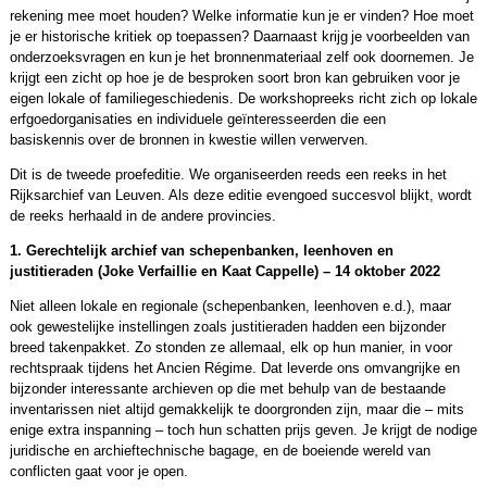
rekening mee moet houden? Welke informatie kun je er vinden? Hoe moet
je er historische kritiek op toepassen? Daarnaast krijg je voorbeelden van
onderzoeksvragen en kun je het bronnenmateriaal zelf ook doornemen. Je
krijgt een zicht op hoe je de besproken soort bron kan gebruiken voor je
eigen lokale of familiegeschiedenis. De workshopreeks richt zich op lokale
erfgoedorganisaties en individuele geïnteresseerden die een
basiskennis over de bronnen in kwestie willen verwerven.
Dit is de tweede proefeditie. We organiseerden reeds een reeks in het
Rijksarchief van Leuven. Als deze editie evengoed succesvol blijkt, wordt
de reeks herhaald in de andere provincies.
1. Gerechtelijk archief van schepenbanken, leenhoven en
justitieraden (Joke Verfaillie en Kaat Cappelle) – 14 oktober 2022
Niet alleen lokale en regionale (schepenbanken, leenhoven e.d.), maar
ook gewestelijke instellingen zoals justitieraden hadden een bijzonder
breed takenpakket. Zo stonden ze allemaal, elk op hun manier, in voor
rechtspraak tijdens het Ancien Régime. Dat leverde ons omvangrijke en
bijzonder interessante archieven op die met behulp van de bestaande
inventarissen niet altijd gemakkelijk te doorgronden zijn, maar die – mits
enige extra inspanning – toch hun schatten prijs geven. Je krijgt de nodige
juridische en archieftechnische bagage, en de boeiende wereld van
conflicten gaat voor je open.