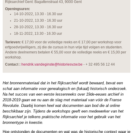
Rijksarchief Gent: Bagattenstraat 43, 9000 Gent
Openingsuren:
14-10-2022, 13.30 - 16.30 uur
21-10-2022, 13.30 - 16.30 uur
28-10-2022, 13.30 - 16.30 uur
18-11-2022, 13.30 - 16.30 uur
Tarieven:
€ 17,00 voor de volledige reeks en € 17,00 per workshop voor
erfgoedvrijwilligers, zij die de cursus in hun vrije tijd volgen en studenten.
Andere deelnemers betalen € 55,00 voor de volledige reeks en € 15,00 per
workshop.
Contact :
hendrik.vandeginste@historiesvzw.be
- + 32 495 56 12 44
Het bronnenmateriaal dat in het Rijksarchief wordt bewaard, bevat een
schat aan informatie voor genealogisch en (lokaal) historisch onderzoek.
Na het succes van een eerste lessenreeks over 19de-eeuws archief in
2018-2019 gaan we nu aan de slag met materiaal van vóór de Franse
Revolutie. Daarbij komen heel wat documenten aan bod die al online
beschikbaar zijn. Tijdens de workshops geeft een medewerker van het
Rijksarchief je telkens praktische informatie voor het gebruik van het
bronnentype in kwestie.
Hoe ontstonden de documenten en wat was de historische context waar je