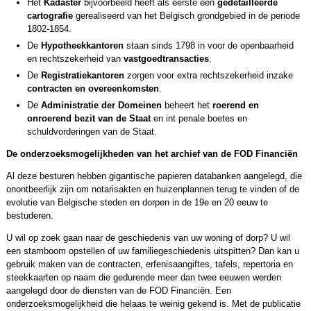
Het
Kadaster
bijvoorbeeld heeft als eerste een
gedetailleerde
cartografie
gerealiseerd van het Belgisch grondgebied in de periode
1802-1854.
De
Hypotheekkantoren
staan sinds 1798 in voor de openbaarheid
en rechtszekerheid van
vastgoedtransacties
.
De
Registratiekantoren
zorgen voor extra rechtszekerheid inzake
contracten en overeenkomsten
.
De
Administratie der Domeinen
beheert het
roerend en
onroerend bezit van de Staat
en int penale boetes en
schuldvorderingen van de Staat.
De onderzoeksmogelijkheden van het archief van de FOD Financiën
Al deze besturen hebben gigantische papieren databanken aangelegd, die
onontbeerlijk zijn om notarisakten en huizenplannen terug te vinden of de
evolutie van Belgische steden en dorpen in de 19e en 20 eeuw te
bestuderen.
U wil op zoek gaan naar de geschiedenis van uw woning of dorp? U wil
een stamboom opstellen of uw familiegeschiedenis uitspitten? Dan kan u
gebruik maken van de contracten, erfenisaangiftes, tafels, repertoria en
steekkaarten op naam die gedurende meer dan twee eeuwen werden
aangelegd door de diensten van de FOD Financiën. Een
onderzoeksmogelijkheid die helaas te weinig gekend is. Met de publicatie