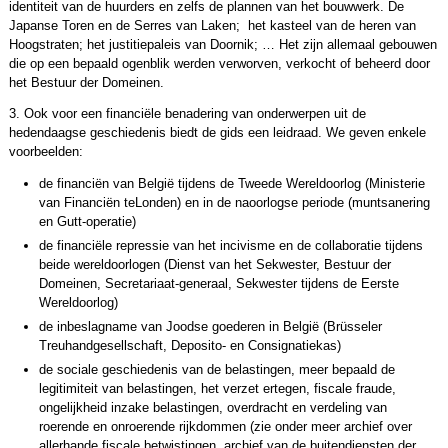
identiteit van de huurders en zelfs de plannen van het bouwwerk. De
Japanse Toren en de Serres van Laken; het kasteel van de heren van
Hoogstraten; het justitiepaleis van Doornik; … Het zijn allemaal gebouwen
die op een bepaald ogenblik werden verworven, verkocht of beheerd door
het Bestuur der Domeinen.
3. Ook voor een financiële benadering van onderwerpen uit de
hedendaagse geschiedenis biedt de gids een leidraad. We geven enkele
voorbeelden:
de financiën van België tijdens de Tweede Wereldoorlog (Ministerie
van Financiën teLonden) en in de naoorlogse periode (muntsanering
en Gutt-operatie)
de financiële repressie van het incivisme en de collaboratie tijdens
beide wereldoorlogen (Dienst van het Sekwester, Bestuur der
Domeinen, Secretariaat-generaal, Sekwester tijdens de Eerste
Wereldoorlog)
de inbeslagname van Joodse goederen in België (Brüsseler
Treuhandgesellschaft, Deposito- en Consignatiekas)
de sociale geschiedenis van de belastingen, meer bepaald de
legitimiteit van belastingen, het verzet ertegen, fiscale fraude,
ongelijkheid inzake belastingen, overdracht en verdeling van
roerende en onroerende rijkdommen (zie onder meer archief over
allerhande fiscale betwistingen, archief van de buitendiensten der