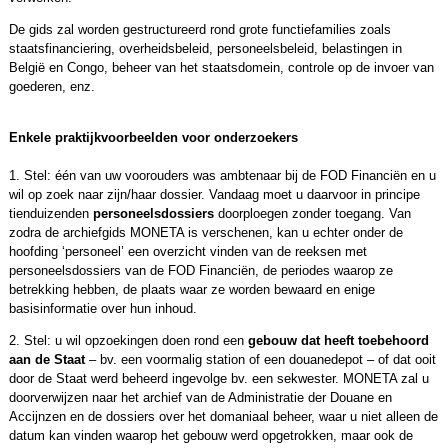
De gids zal worden gestructureerd rond grote functiefamilies zoals
staatsfinanciering, overheidsbeleid, personeelsbeleid, belastingen in
België en Congo, beheer van het staatsdomein, controle op de invoer van
goederen, enz.
Enkele praktijkvoorbeelden voor onderzoekers
1. Stel: één van uw voorouders was ambtenaar bij de FOD Financiën en u
wil op zoek naar zijn/haar dossier. Vandaag moet u daarvoor in principe
tienduizenden
personeelsdossiers
doorploegen zonder toegang. Van
zodra de archiefgids MONETA is verschenen, kan u echter onder de
hoofding ‘personeel’ een overzicht vinden van de reeksen met
personeelsdossiers van de FOD Financiën, de periodes waarop ze
betrekking hebben, de plaats waar ze worden bewaard en enige
basisinformatie over hun inhoud.
2. Stel: u wil opzoekingen doen rond een
gebouw dat heeft toebehoord
aan de Staat
– bv. een voormalig station of een douanedepot – of dat ooit
door de Staat werd beheerd ingevolge bv. een sekwester. MONETA zal u
doorverwijzen naar het archief van de Administratie der Douane en
Accijnzen en de dossiers over het domaniaal beheer, waar u niet alleen de
datum kan vinden waarop het gebouw werd opgetrokken, maar ook de