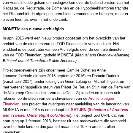
van verschillende gidsen en naslagwerken over de buitendiensten van het
Kadaster, de Registratie, de Domeinen en de Hypotheekkantoren trachtte
het Rijksarchief de afgelopen jaren hierin verandering te brengen, maar er
bleven leemtes over in het onderzoek.
MONETA: een nieuwe archiefgids
In april 2015 werd een nieuw project opgestart om het overzicht van het
archief van de diensten van de FOD Financiën te vervolledigen. Het
einddoel is de publicatie van een Archiefgids over de centrale diensten
van de FOD Financiën, getiteld
MONETA
(
M
anual and
O
verview e
N
abling
E
fficient use of
T
ransferred/-able
A
rchives).
Projectmedewerkers zijn onder meer Camille Dohet en Anne
Lannoye (periode oktober 2015-september 2016) en Romain Durieux
(vanaf april 2017), onder leiding van Geert Leloup en Michel Trigalet en
met wetenschappelijke steun van Pieter De Reu en Stijn Van de Perre van
de Vakgroep Geschiedenis van de UGent. Zij konden en kunnen ook
rekenen op de steun van de archivarissen van de
Archiefploegen
Financiën
, een project dat overigens naar aanleiding van de lancering van
MONETA in mei 2015 is omgedoopt tot
SATURN (
S
election of A
rchives
and T
ransfer U
nder R
ight coN
ditions
)
. Het project SATURN, dat van
start ging op 1 februari 2013, bestaat uit zes medewerkers die verspreid
over het hele land op drie jaar tijd maar liefst 10 km archief zullen
verwerken.