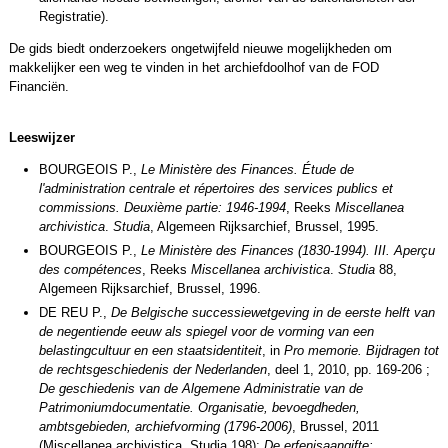
Registratie).
De gids biedt onderzoekers ongetwijfeld nieuwe mogelijkheden om
makkelijker een weg te vinden in het archiefdoolhof van de FOD
Financiën.
Leeswijzer
BOURGEOIS P.,
Le Ministère des Finances. Étude de
l'administration centrale et répertoires des services publics et
commissions. Deuxième partie: 1946-1994
, Reeks
Miscellanea
archivistica
.
Studia
, Algemeen Rijksarchief, Brussel, 1995.
BOURGEOIS P.,
Le Ministère des Finances (1830-1994). III. Aperçu
des compétences
, Reeks
Miscellanea archivistica
.
Studia
88,
Algemeen Rijksarchief, Brussel, 1996.
DE REU P.,
De Belgische successiewetgeving in de eerste helft van
de negentiende eeuw als spiegel voor de vorming van een
belastingcultuur en een staatsidentiteit
, in
Pro memorie. Bijdragen tot
de rechtsgeschiedenis der Nederlanden
, deel 1, 2010, pp. 169-206 ;
De geschiedenis van de Algemene Administratie van de
Patrimoniumdocumentatie. Organisatie, bevoegdheden,
ambtsgebieden, archiefvorming (1796-2006)
, Brussel, 2011
(Miscellanea archivistica. Studia 198);
De erfenisaangifte: