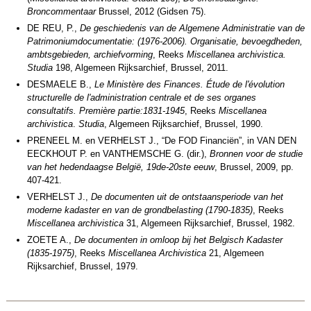
Broncommentaar
Brussel, 2012 (Gidsen 75).
DE REU, P.,
De geschiedenis van de Algemene Administratie van de
Patrimoniumdocumentatie: (1976-2006). Organisatie, bevoegdheden,
ambtsgebieden, archiefvorming
, Reeks
Miscellanea archivistica.
Studia
198, Algemeen Rijksarchief, Brussel, 2011.
DESMAELE B.,
Le Ministère des Finances. Étude de l'évolution
structurelle de l'administration centrale et de ses organes
consultatifs. Première partie:1831-1945
, Reeks
Miscellanea
archivistica
.
Studia
, Algemeen Rijksarchief, Brussel, 1990.
PRENEEL M. en VERHELST J., “De FOD Financiën”, in VAN DEN
EECKHOUT P. en VANTHEMSCHE G. (dir.),
Bronnen voor de studie
van het hedendaagse België, 19de-20ste eeuw
, Brussel, 2009, pp.
407‑421.
VERHELST J.,
De documenten uit de ontstaansperiode van het
moderne kadaster en van de grondbelasting (1790-1835)
, Reeks
Miscellanea archivistica
31, Algemeen Rijksarchief, Brussel, 1982.
ZOETE A.,
De documenten in omloop bij het Belgisch Kadaster
(1835-1975)
, Reeks
Miscellanea Archivistica
21, Algemeen
Rijksarchief, Brussel, 1979.