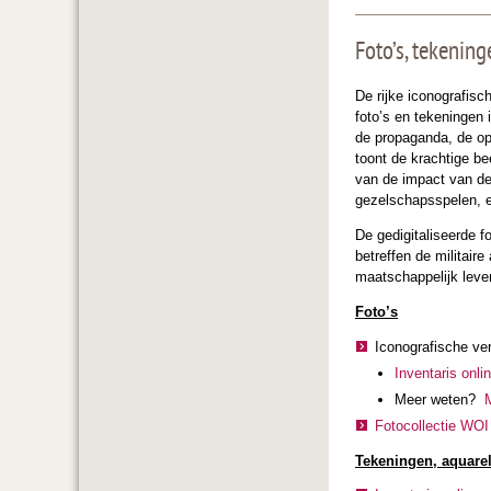
Foto’s, tekenin
De rijke iconografisc
foto’s en tekeningen i
de propaganda, de opv
toont de krachtige b
van de impact van de 
gezelschapsspelen, e
De gedigitaliseerde f
betreffen de militair
maatschappelijk leven
Foto’s
Iconografische ve
Inventaris onli
Meer weten?
M
Fotocollectie WO
Tekeningen, aquarel