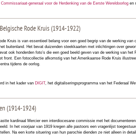
t
Commissariaat-generaal voor de Herdenking van de Eerste Wereldoorlog
en 
 Belgische Rode Kruis (1914-1922)
ode Kruis is van essentieel belang voor een goed begrip van de werking van d
 het buitenland. Het bevat duizenden steekkaarten met inlichtingen over gewo
bevat ook honderden foto’s die een goed beeld geven van de werking van het 
et front. Een fotocollectie afkomstig van het Amerikaanse Rode Kruis illustre
ntra tijdens de oorlog.
oerd in het kader van
DIGIT
, het digitaliseringsprogramma van het Federaal W
gen (1914-1924)
astte kardinaal Mercier een interdiocesane commissie met het documenteren v
eld. In het voorjaar van 1919 kregen alle pastoors een vragenlijst toegestuur
ellen. Na een korte situering van hun parochie dienden ze niet alleen in deta