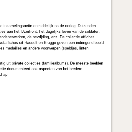
ge inzamelingsactie onmiddellijk na de oorlog. Duizenden
ties aan het IJzerfront, het dagelijks leven van de soldaten,
ndsnetwerken, de bevrijding, enz. De collectie affiches
kstaffiches uit Hasselt en Brugge geven een indringend beeld
ies medailles en andere voorwerpen (speldjes, linten,
tig uit private collecties (familiealbums). De meeste beelden
lectie documenteert ook aspecten van het bredere
chap.