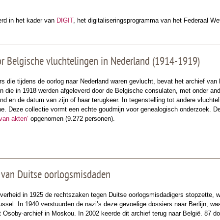
oerd in het kader van
DIGIT
, het digitaliseringsprogramma van het Federaal W
or Belgische vluchtelingen in Nederland (1914-1919)
s die tijdens de oorlog naar Nederland waren gevlucht, bevat het archief van 
 die in 1918 werden afgeleverd door de Belgische consulaten, met onder ande
and en de datum van zijn of haar terugkeer. In tegenstelling tot andere vluch
e. Deze collectie vormt een echte goudmijn voor genealogisch onderzoek. De 
van akten’
opgenomen (9.272 personen).
s van Duitse oorlogsmisdaden
verheid in 1925 de rechtszaken tegen Duitse oorlogsmisdadigers stopzette, 
russel. In 1940 verstuurden de nazi’s deze gevoelige dossiers naar Berlijn, 
 Osoby-archief in Moskou. In 2002 keerde dit archief terug naar België. 87 dos