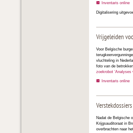
Inventaris online
Digitalisering uitgev
Vrijgeleiden vo
Voor Belgische burger
terugkeervergunningen
vluchteling in Nederl
foto van de betrokken
zoekrobot ‘Analyses 
Inventaris online
Verstekdossier
Nadat de Belgische o
Krijgsauditoraat in B
overbrachten naar het