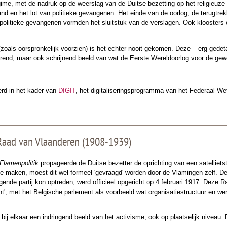
ime, met de nadruk op de weerslag van de Duitse bezetting op het religieuze 
and en het lot van politieke gevangenen. Het einde van de oorlog, de terugtre
politieke gevangenen vormden het sluitstuk van de verslagen. Ook kloosters e
oals oorspronkelijk voorzien) is het echter nooit gekomen. Deze – erg gedet
rend, maar ook schrijnend beeld van wat de Eerste Wereldoorlog voor de ge
oerd in het kader van
DIGIT
, het digitaliseringsprogramma van het Federaal W
 Raad van Vlaanderen (1908-1939)
Flamenpolitik
propageerde de Duitse bezetter de oprichting van een satellietst
e maken, moest dit wel formeel 'gevraagd' worden door de Vlamingen zelf. De
gende partij kon optreden, werd officieel opgericht op 4 februari 1917. Deze R
t', met het Belgische parlement als voorbeeld wat organisatiestructuur en we
es bij elkaar een indringend beeld van het activisme, ook op plaatselijk nivea