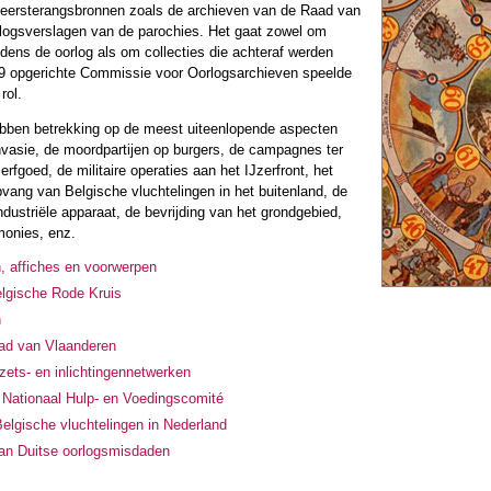
 eersterangsbronnen zoals de archieven van de Raad van
logsverslagen van de parochies. Het gaat zowel om
dens de oorlog als om collecties die achteraf werden
9 opgerichte Commissie voor Oorlogsarchieven speelde
rol.
ben betrekking op de meest uiteenlopende aspecten
invasie, de moordpartijen op burgers, de campagnes ter
rfgoed, de militaire operaties aan het IJzerfront, het
pvang van Belgische vluchtelingen in het buitenland, de
industriële apparaat, de bevrijding van het grondgebied,
monies, enz.
n, affiches en voorwerpen
elgische Rode Kruis
n
ad van Vlaanderen
zets- en inlichtingennetwerken
 Nationaal Hulp- en Voedingscomité
Belgische vluchtelingen in Nederland
an Duitse oorlogsmisdaden