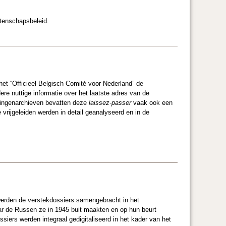
etenschapsbeleid.
het “Officieel Belgisch Comité voor Nederland” de
re nuttige informatie over het laatste adres van de
telingenarchieven bevatten deze
laissez-passer
vaak ook een
vrijgeleiden werden in detail geanalyseerd en in de
werden de verstekdossiers samengebracht in het
waar de Russen ze in 1945 buit maakten en op hun beurt
siers werden integraal gedigitaliseerd in het kader van het