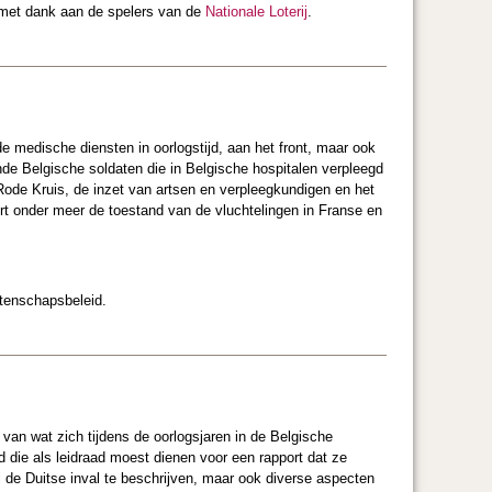
met dank aan de spelers van de
Nationale Loterij
.
e medische diensten in oorlogstijd, aan het front, maar ook
nde Belgische soldaten die in Belgische hospitalen verpleegd
Rode Kruis, de inzet van artsen en verpleegkundigen en het
ert onder meer de toestand van de vluchtelingen in Franse en
etenschapsbeleid.
an wat zich tijdens de oorlogsjaren in de Belgische
d die als leidraad moest dienen voor een rapport dat ze
il de Duitse inval te beschrijven, maar ook diverse aspecten