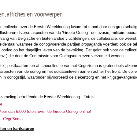
gen, affiches en voorwerpen
he collectie over de Eerste Wereldoorlog kwam tot stand door een grootschali
llustreren diverse aspecten van de ‘Groote Oorlog’: de invasie, militaire opera
ang van Belgische en buitenlandse vluchtelingen, de collaboratie, de weersta
eeldentaal waarmee de oorlogvoerende partijen propaganda voerden; ook de te
oorlog op het dagelijks leven van de bevolking. Dat geldt ook voor de collect
nz.) die door de Commissie voor Oorlogsarchieven verzameld werden.
oto-, postkaarten- en affichecollectie van het CegeSoma is grotendeels afkoms
e aspecten van de oorlog en het soldatenleven aan en achter het front. De col
 in oorlogstijd, waaronder bijvoorbeeld de ziekenzorg en het krijgsgevangens
rzameling betreffende de Eerste Wereldoorlog - Foto’s
ne
eer dan 6.000 foto’s over 'de Groote Oorlog' online!
I - CegeSoma
len en karikaturen