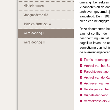
omvangrijke reeksen
Middeleeuwen
Vlaanderen en de oor
archieven gevormd tij
Vroegmoderne tijd
aangelegd. De in 191
hierin een belangrijke 
19de en 20ste eeuw
Deze documenten heb
Wereldoorlog I
van het conflict: de 
bescherming van het e
Wereldoorlog II
dagelijks leven, de o
vernietiging van het 
de overwinningscere
Foto’s, tekeninge
Archief van het B
Parochieverslage
Archief van de Ra
Archieven van ver
Verslagen van het
Vrijgeleiden voor 
Verstekdossiers v