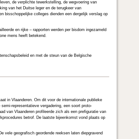
leven, de verplichte tewerkstelling, de wegvoering van
kking van het Duitse leger en de terugkeer van
n bisschoppelijke colleges dienden een dergelijk verslag op
ailleerde en rijke – rapporten werden per bisdom ingezameld
wone mens heeft betekend.
etenschapsbeleid en met de steun van de Belgische
aat in Vlaanderen. Om dit voor de internationale publieke
 semi-representatieve vergadering, een soort proto-
aad van Vlaanderen profileerde zich als een prefiguratie van
rkprocedures betrof. De laatste bijeenkomst vond plaats op
u. De vele geografisch geordende reeksen laten diepgravend