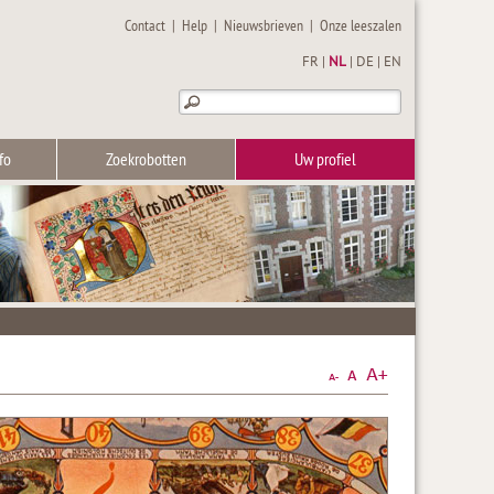
Contact
|
Help
|
Nieuwsbrieven
|
Onze leeszalen
FR
|
NL
|
DE
|
EN
fo
Zoekrobotten
Uw profiel