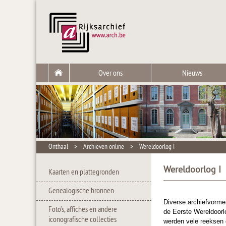
Over ons
Nieuws
Onthaal
>
Archieven online
>
Wereldoorlog I
Wereldoorlog I
Kaarten en plattegronden
Genealogische bronnen
Diverse archiefvorme
Foto’s, affiches en andere
de Eerste Wereldoorl
iconografische collecties
werden vele reeksen g