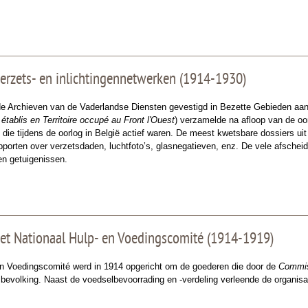
erzets- en inlichtingennetwerken (1914-1930)
 Archieven van de Vaderlandse Diensten gevestigd in Bezette Gebieden aan 
 établis en Territoire occupé au Front l'Ouest
) verzamelde na afloop van de oo
 die tijdens de oorlog in België actief waren. De meest kwetsbare dossiers uit
pporten over verzetsdaden, luchtfoto’s, glasnegatieven, enz. De vele afsche
en getuigenissen.
het Nationaal Hulp- en Voedingscomité (1914-1919)
en Voedingscomité werd in 1914 opgericht om de goederen die door de
Commiss
 bevolking. Naast de voedselbevoorrading en -verdeling verleende de organisa