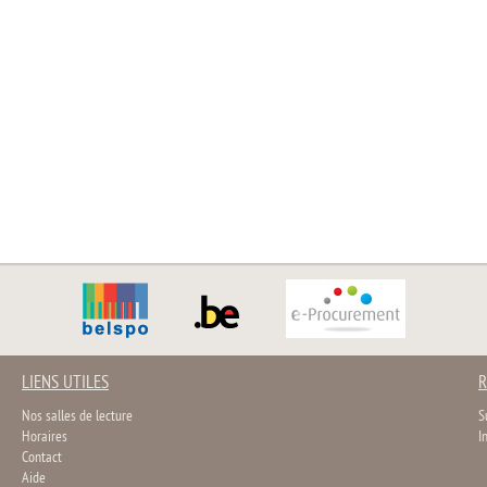
LIENS UTILES
R
Nos salles de lecture
S
Horaires
I
Contact
Aide