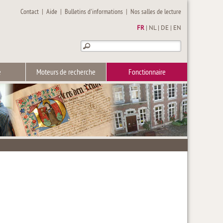
Contact
|
Aide
|
Bulletins d'informations
|
Nos salles de lecture
FR
|
NL
|
DE
|
EN
e
Moteurs de recherche
Fonctionnaire