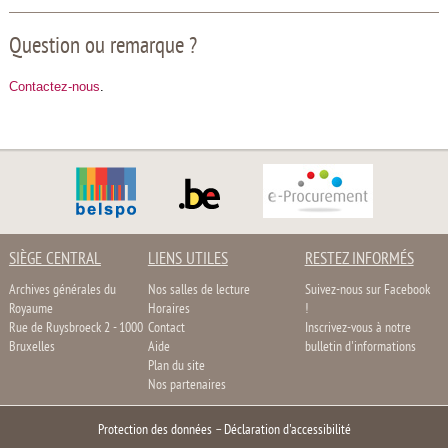
Question ou remarque ?
Contactez-nous
.
SIÈGE CENTRAL
LIENS UTILES
RESTEZ INFORMÉS
Archives générales du
Nos salles de lecture
Suivez-nous sur Facebook
Royaume
Horaires
!
Rue de Ruysbroeck 2 - 1000
Contact
Inscrivez-vous à notre
Bruxelles
Aide
bulletin d'informations
Plan du site
Nos partenaires
Protection des données
–
Déclaration d'accessibilité