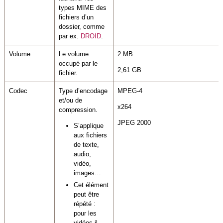
types MIME des
fichiers d’un
dossier, comme
par ex.
DROID
.
Volume
Le volume
2 MB
occupé par le
2,61 GB
fichier.
Codec
Type d’encodage
MPEG-4
et/ou de
x264
compression.
JPEG 2000
S’applique
aux fichiers
de texte,
audio,
vidéo,
images…
Cet élément
peut être
répété :
pour les
vidéos il