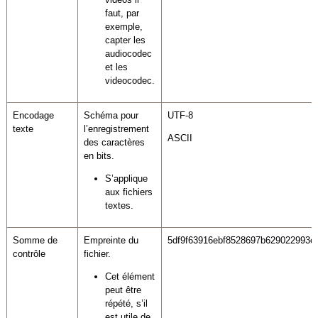
faut, par
exemple,
capter les
audiocodec
et les
videocodec.
Encodage
Schéma pour
UTF-8
texte
l’enregistrement
ASCII
des caractères
en bits.
S’applique
aux fichiers
textes.
Somme de
Empreinte du
5df9f63916ebf8528697b629022993e
contrôle
fichier.
Cet élément
peut être
répété, s’il
est utile de