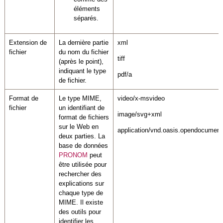
éléments
séparés.
Extension de
La dernière partie
xml
fichier
du nom du fichier
tiff
(après le point),
indiquant le type
pdf/a
de fichier.
Format de
Le type MIME,
video/x-msvideo
fichier
un identifiant de
image/svg+xml
format de fichiers
sur le Web en
application/vnd.oasis.opendocument
deux parties. La
base de données
PRONOM
peut
être utilisée pour
rechercher des
explications sur
chaque type de
MIME. Il existe
des outils pour
identifier les