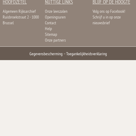
HOOFDZETEL
NUTTIGE LINKS
BLIJF OP DE HOOGTE
Algemeen Rijksarchief
Onze leeszalen
Volg ons op Facebook!
Ruisbroekstraat 2 - 1000
Openingsuren
Schrijf u in op onze
Brussel
Contact
nieuwsbrief
Help
Sitemap
Onze partners
Gegevensbescherming
–
Toegankelijkheidsverklaring