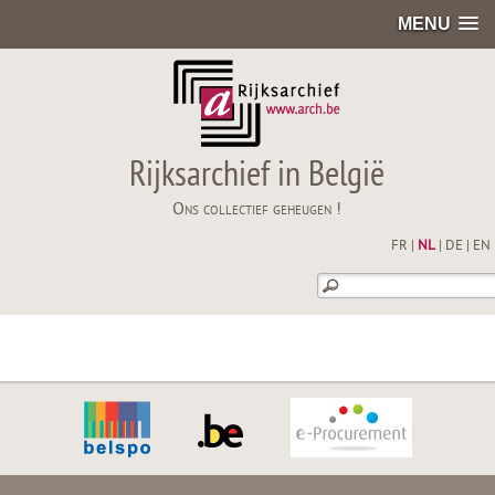
MENU
Rijksarchief in België
Ons collectief geheugen !
FR
|
NL
|
DE
|
EN