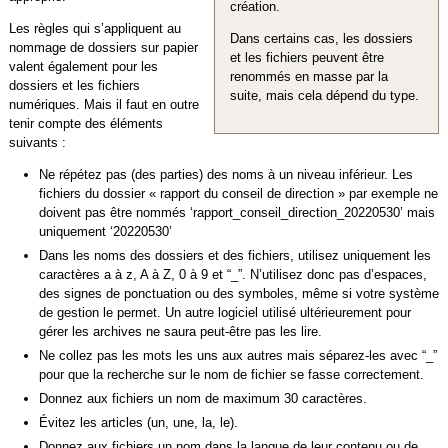
création.
Les règles qui s’appliquent au
Dans certains cas, les dossiers
nommage de dossiers sur papier
et les fichiers peuvent être
valent également pour les
renommés en masse par la
dossiers et les fichiers
suite, mais cela dépend du type.
numériques. Mais il faut en outre
tenir compte des éléments
suivants :
Ne répétez pas (des parties) des noms à un niveau inférieur. Les
fichiers du dossier « rapport du conseil de direction » par exemple ne
doivent pas être nommés ‘rapport_conseil_direction_20220530’ mais
uniquement ‘20220530’
Dans les noms des dossiers et des fichiers, utilisez uniquement les
caractères a à z, A à Z, 0 à 9 et “_”. N’utilisez donc pas d’espaces,
des signes de ponctuation ou des symboles, même si votre système
de gestion le permet. Un autre logiciel utilisé ultérieurement pour
gérer les archives ne saura peut-être pas les lire.
Ne collez pas les mots les uns aux autres mais séparez-les avec “_”
pour que la recherche sur le nom de fichier se fasse correctement.
Donnez aux fichiers un nom de maximum 30 caractères.
Évitez les articles (un, une, la, le).
Donnez aux fichiers un nom dans la langue de leur contenu ou de