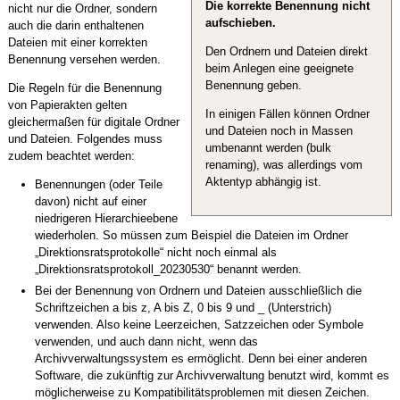
Die korrekte Benennung nicht
nicht nur die Ordner, sondern
aufschieben.
auch die darin enthaltenen
Dateien mit einer korrekten
Den Ordnern und Dateien direkt
Benennung versehen werden.
beim Anlegen eine geeignete
Benennung geben.
Die Regeln für die Benennung
von Papierakten gelten
In einigen Fällen können Ordner
gleichermaßen für digitale Ordner
und Dateien noch in Massen
und Dateien. Folgendes muss
umbenannt werden (bulk
zudem beachtet werden:
renaming), was allerdings vom
Aktentyp abhängig ist.
Benennungen (oder Teile
davon) nicht auf einer
niedrigeren Hierarchieebene
wiederholen. So müssen zum Beispiel die Dateien im Ordner
„Direktionsratsprotokolle“ nicht noch einmal als
„Direktionsratsprotokoll_20230530“ benannt werden.
Bei der Benennung von Ordnern und Dateien ausschließlich die
Schriftzeichen a bis z, A bis Z, 0 bis 9 und _ (Unterstrich)
verwenden. Also keine Leerzeichen, Satzzeichen oder Symbole
verwenden, und auch dann nicht, wenn das
Archivverwaltungssystem es ermöglicht. Denn bei einer anderen
Software, die zukünftig zur Archivverwaltung benutzt wird, kommt es
möglicherweise zu Kompatibilitätsproblemen mit diesen Zeichen.