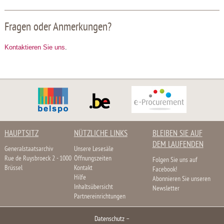
Fragen oder Anmerkungen?
Kontaktieren Sie uns
.
HAUPTSITZ
NÜTZLICHE LINKS
BLEIBEN SIE AUF
DEM LAUFENDEN
Generalstaatsarchiv
Unsere Lesesäle
Rue de Ruysbroeck 2 - 1000
Öffnungszeiten
Folgen Sie uns auf
Brüssel
Kontakt
Facebook!
Hilfe
Abonnieren Sie unseren
Inhaltsübersicht
Newsletter
Partnereinrichtungen
Datenschutz
–