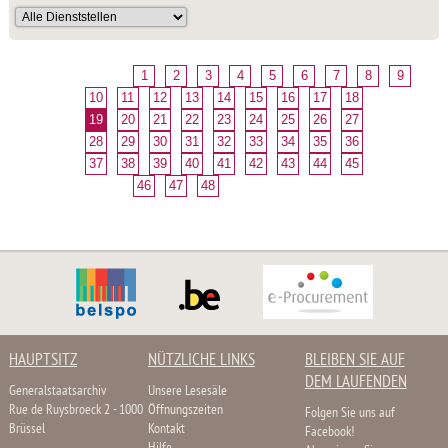
1
2
3
4
5
6
7
8
9
10
11
12
13
14
15
16
17
18
19
20
21
22
23
24
25
26
27
28
29
30
31
32
33
34
35
36
37
38
39
40
41
42
43
44
45
46
47
48
HAUPTSITZ
NÜTZLICHE LINKS
BLEIBEN SIE AUF
DEM LAUFENDEN
Generalstaatsarchiv
Unsere Lesesäle
Rue de Ruysbroeck 2 - 1000
Öffnungszeiten
Folgen Sie uns auf
Brüssel
Kontakt
Facebook!