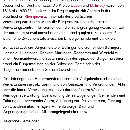
Wesentlichen Bestand hatte. Die Kreise
Eupen
und
Malmedy
waren von
1816 bis 1920/22 Landkreise im Regierungsbezirk Aachen in der
preußischen
Rheinprovinz
. Innerhalb der preußischen
Verwaltungsstrukturen waren die Bürgermeistereien das lokale
Verwaltungszentrum für Gemeinden, die nicht groß genug waren, um auf
der untersten Verwaltungsebene selbstständig agieren zu können. Sie
waren eine Zwischenstufe zwischen Einzelgemeinde und Landkreis.
So fasste z.B. die Bürgermeisterei Büllingen die Gemeinden Büllingen,
Honsfeld, Hünningen, Krinkelt, Mürringen, Rocherath und Wirtzfeld zu
einem Gemeindeverband zusammen. An der Spitze der Bürgermeisterei
stand ein Bürgermeister, an der Spitze der Gemeinden der
Bürgermeisterei standen Gemeindevorsteher.
Die Unterlagen der Bürgermeisterei bilden alle Aufgabenbereiche dieser
Verwaltungseinheit ab: Sammlung von Gesetzen und Verordnungen, Akten
über die innere Verwaltung, Akten zu durchgeführten Wahlen,
Vermögensverwaltung, Überwachung der ihr zugehörigen Gemeinden und
Führung entsprechender Akten, Ausübung von Polizeirechten, Führung
von Standesamtsunterlagen, Armenfürsorge, Bau- und
Wegeangelegenheiten, Militärangelegenheiten usw.
Belgische Gemeinden