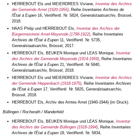
HERREBOUT Els und MEIERDREES Viviane,
Inventar des Archivs
der Gemeinde Amel (1920-1955)
, Reihe
Inventaires Archives de
l'État à Eupen
16, Veröffentl. Nr. 5824, Generalstaatsarchiv, Brüssel,
2018.
HAAS Philip und HERREBOUT Els,
Inventar des Archivs der
Bürgermeisterei Amel-Meyerode (1798-1922
)
, Reihe
Inventaires
Archives de l'État à Eupen
11, Veröffentl. Nr. 5735,
Generalstaatsarchiv, Brüssel, 2017.
HERREBOUT Els, BEUKEN Monique und LEAS Monique,
Inventar
des Archivs der Gemeinde Meyerode (1914-1959)
,
Reihe
Inventaires
Archives de l'État à Eupen
21, Veröffentl. Nr 5840,
Generalstaatsarchiv, Brüssel, 2018.
HERREBOUT Els und MEIERDREES Viviane,
Inventar des Archivs
der Gemeinde Heppenbach (1918-1975)
, Reihe
Inventaires Archives
de l'État à Eupen
17, Veröffentl. Nr. 5825, Generalstaatsarchiv,
Brüssel, 2018.
HERREBOUT Els, Archiv des Amtes Amel (1940-1944) (im Druck).
Büllingen / Rocherath / Manderfeld
HERREBOUT Els, BEUKEN Monique und LEAS Monique,
Inventar
des Archivs der Gemeinde Büllingen (1918-1994)
, Reihe
Inventaires
Archives de l'État à Eupen
18, Veröffentl. Nr. 5834,