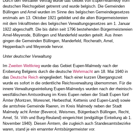
Durch den Versailler Vertrag wurde das Gebiet von Eupen-Malmedy vom
deutschen Reichsgebiet getrennt und wurde belgisch. Die Gemeinden
Büllingen und Amel wurden im Sinne des belgischen Gemeindegesetzes
erstmals am 13. Oktober 1921 gebildet und die alten Bürgermeistereien
mit dem Inkrafttreten des belgischen Verwaltungsgesetzes am 1. Januar
1922 abgeschafft. Die bis dahin seit 1796 bestehenden Bürgermeistereien
Amel-Meyerode, Büllingen und Manderfeld wurden geteilt. Aus ihnen
gingen die Gemeinden Büllingen, Manderfeld, Rocherath, Amel,
Heppenbach und Meyerode hervor.
Unter deutscher Verwaltung
Im
Zweiten Weltkrieg
wurde das Gebiet Eupen-Malmedy nach der
Eroberung Belgiens durch die deutsche
Wehrmacht
am 18. Mai 1940 in
das
Deutsche Reich
eingegliedert. Nach einer kurzen Übergangszeit
wurde es sofort in die ordentliche Reichsverwaltung übernommen. Für die
innere Verwaltungseinteilung Eupen-Malmedys wurden nach der rheinisch-
westfälischen Amtsordnung im Kreis Eupen neben der Stadt Eupen fünf
Ämter (Montzen, Moresnet, Herbesthal, Kettenis und Eupen-Land) sowie
die amtsfreie Gemeinde Raeren, im Kreis Malmedy neben der Stadt
Malmedy acht Ämter (Bevercé, Weismes, Bütgenbach Büllingen, Recht,
Amel, St. Vith und Burg-Reuland) eingerichtet (endgültige Einteilung ab 1.
November 1940). Diesen Ämtern, die zugleich auch Standesamtsbezirke
waren, stand je ein ernannter Amtsbürgermeister vor.