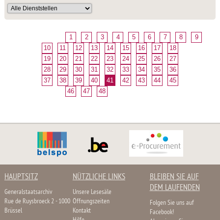
1
2
3
4
5
6
7
8
9
10
11
12
13
14
15
16
17
18
19
20
21
22
23
24
25
26
27
28
29
30
31
32
33
34
35
36
37
38
39
40
41
42
43
44
45
46
47
48
HAUPTSITZ
NÜTZLICHE LINKS
BLEIBEN SIE AUF
DEM LAUFENDEN
Generalstaatsarchiv
Unsere Lesesäle
Rue de Ruysbroeck 2 - 1000
Öffnungszeiten
Folgen Sie uns auf
Brüssel
Kontakt
Facebook!