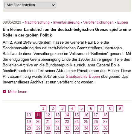
-
-
-
-
08/05/2023
Nachforschung
Inventarisierung
Veröffentlichungen
Eupen
Ein kleiner Landstrich an der deutsch-belgischen Grenze spielte eine
Rolle in der großen Politik
Am 2. April 1949 wurde dem Hasselter General Paul Bolle die
Sonderverwaltung des deutsch-belgischen Grenzstreifens übertragen.
Bald wurde diese Verwaltungszone im Volksmund "Bollenien" genannt. Mit
der endgültigen Grenzbereinigung Ende der 1950er Jahre gingen Teile des
Bollenien-Archivs an die Bundesrepublik zurück, aber General Bolle
überließ auch einen Teil seiner Akten einer Privatperson aus Eupen. Diese
Privatsammlung wurde 2017 an das
Staatsarchiv Eupen
übergeben. Das
Inventar dieses Archivs ist nun veröffentlicht worden.
Mehr lesen
1
2
3
4
5
6
7
8
9
10
11
12
13
14
15
16
17
18
19
20
21
22
23
24
25
26
27
28
29
30
31
32
33
34
35
36