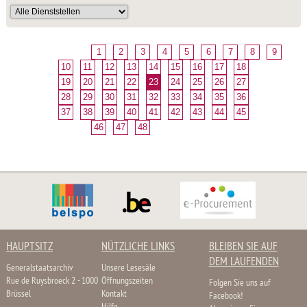
1
2
3
4
5
6
7
8
9
10
11
12
13
14
15
16
17
18
19
20
21
22
23
24
25
26
27
28
29
30
31
32
33
34
35
36
37
38
39
40
41
42
43
44
45
46
47
48
HAUPTSITZ
NÜTZLICHE LINKS
BLEIBEN SIE AUF
DEM LAUFENDEN
Generalstaatsarchiv
Unsere Lesesäle
Rue de Ruysbroeck 2 - 1000
Öffnungszeiten
Folgen Sie uns auf
Brüssel
Kontakt
Facebook!