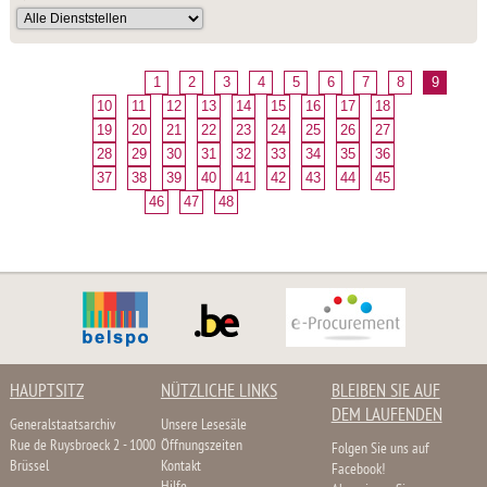
1
2
3
4
5
6
7
8
9
10
11
12
13
14
15
16
17
18
19
20
21
22
23
24
25
26
27
28
29
30
31
32
33
34
35
36
37
38
39
40
41
42
43
44
45
46
47
48
HAUPTSITZ
NÜTZLICHE LINKS
BLEIBEN SIE AUF
DEM LAUFENDEN
Generalstaatsarchiv
Unsere Lesesäle
Rue de Ruysbroeck 2 - 1000
Öffnungszeiten
Folgen Sie uns auf
Brüssel
Kontakt
Facebook!