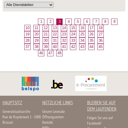
1
2
3
4
5
6
7
8
9
10
11
12
13
14
15
16
17
18
19
20
21
22
23
24
25
26
27
28
29
30
31
32
33
34
35
36
37
38
39
40
41
42
43
44
45
46
47
48
HAUPTSITZ
NÜTZLICHE LINKS
BLEIBEN SIE AUF
DEM LAUFENDEN
Generalstaatsarchiv
Unsere Lesesäle
Rue de Ruysbroeck 2 - 1000
Öffnungszeiten
Folgen Sie uns auf
Brüssel
Kontakt
Facebook!