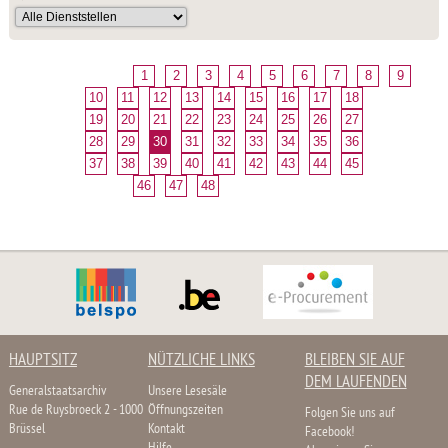
1
2
3
4
5
6
7
8
9
10
11
12
13
14
15
16
17
18
19
20
21
22
23
24
25
26
27
28
29
30
31
32
33
34
35
36
37
38
39
40
41
42
43
44
45
46
47
48
HAUPTSITZ
NÜTZLICHE LINKS
BLEIBEN SIE AUF
DEM LAUFENDEN
Generalstaatsarchiv
Unsere Lesesäle
Rue de Ruysbroeck 2 - 1000
Öffnungszeiten
Folgen Sie uns auf
Brüssel
Kontakt
Facebook!