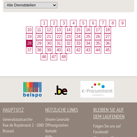
1
2
3
4
5
6
7
8
9
10
11
12
13
14
15
16
17
18
19
20
21
22
23
24
25
26
27
28
29
30
31
32
33
34
35
36
37
38
39
40
41
42
43
44
45
46
47
48
HAUPTSITZ
NÜTZLICHE LINKS
BLEIBEN SIE AUF
DEM LAUFENDEN
Generalstaatsarchiv
Unsere Lesesäle
Rue de Ruysbroeck 2 - 1000
Öffnungszeiten
Folgen Sie uns auf
Brüssel
Kontakt
Facebook!