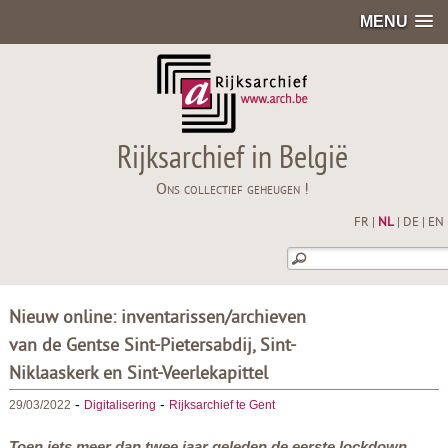
MENU
Rijksarchief in België
Ons collectief geheugen !
FR
|
NL
|
DE
|
EN
Nieuw online: inventarissen/archieven
van de Gentse Sint-Pietersabdij, Sint-
Niklaaskerk en Sint-Veerlekapittel
-
-
29/03/2022
Digitalisering
Rijksarchief te Gent
Toen iets meer dan twee jaar geleden de eerste lockdown