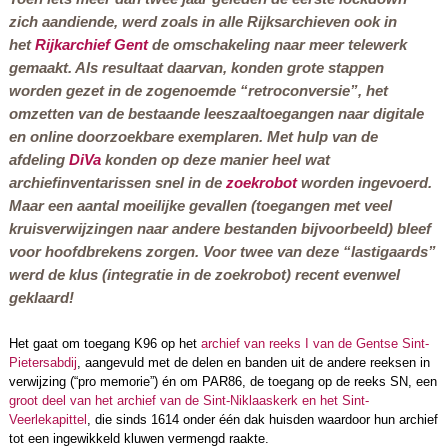
zich aandiende, werd zoals in alle Rijksarchieven ook in
het
Rijkarchief Gent
de omschakeling naar meer telewerk
gemaakt. Als resultaat daarvan, konden grote stappen
worden gezet in de zogenoemde “retroconversie”, het
omzetten van de bestaande leeszaaltoegangen naar digitale
en online doorzoekbare exemplaren. Met hulp van de
afdeling
DiVa
konden op deze manier heel wat
archiefinventarissen snel in de
zoekrobot
worden ingevoerd.
Maar een aantal moeilijke gevallen (toegangen met veel
kruisverwijzingen naar andere bestanden bijvoorbeeld) bleef
voor hoofdbrekens zorgen. Voor twee van deze “lastigaards”
werd de klus (integratie in de zoekrobot) recent evenwel
geklaard!
Het gaat om toegang K96 op het
archief van reeks I van de Gentse Sint-
Pietersabdij
, aangevuld met de delen en banden uit de andere reeksen in
verwijzing (“pro memorie”) én om PAR86, de toegang op de reeks SN, een
groot deel van het archief van de Sint-Niklaaskerk en het Sint-
Veerlekapittel
, die sinds 1614 onder één dak huisden waardoor hun archief
tot een ingewikkeld kluwen vermengd raakte.