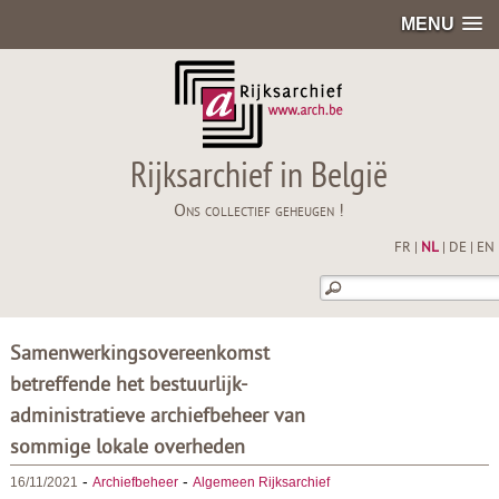
MENU
Rijksarchief in België
Ons collectief geheugen !
FR
|
NL
|
DE
|
EN
Samenwerkingsovereenkomst
betreffende het bestuurlijk-
administratieve archiefbeheer van
sommige lokale overheden
-
-
16/11/2021
Archiefbeheer
Algemeen Rijksarchief