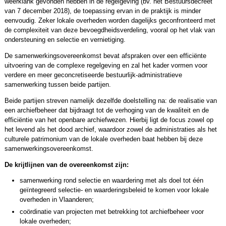
weerklank gevonden hebben in de regelgeving (bv. het Bestuursdecreet
van 7 december 2018), de toepassing ervan in de praktijk is minder
eenvoudig. Zeker lokale overheden worden dagelijks geconfronteerd met
de complexiteit van deze bevoegdheidsverdeling, vooral op het vlak van
ondersteuning en selectie en vernietiging.
De samenwerkingsovereenkomst bevat afspraken over een efficiënte
uitvoering van de complexe regelgeving en zal het kader vormen voor
verdere en meer geconcretiseerde bestuurlijk-administratieve
samenwerking tussen beide partijen.
Beide partijen streven namelijk dezelfde doelstelling na: de realisatie van
een archiefbeheer dat bijdraagt tot de verhoging van de kwaliteit en de
efficiëntie van het openbare archiefwezen. Hierbij ligt de focus zowel op
het levend als het dood archief, waardoor zowel de administraties als het
culturele patrimonium van de lokale overheden baat hebben bij deze
samenwerkingsovereenkomst.
De krijtlijnen van de overeenkomst zijn:
samenwerking rond selectie en waardering met als doel tot één
geïntegreerd selectie- en waarderingsbeleid te komen voor lokale
overheden in Vlaanderen;
coördinatie van projecten met betrekking tot archiefbeheer voor
lokale overheden;