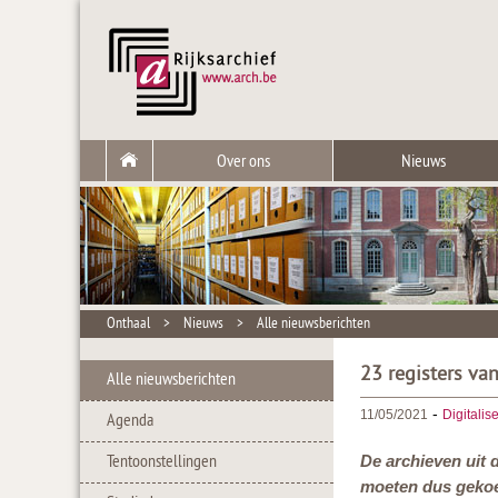
Over ons
Nieuws
Onthaal
>
Nieuws
>
Alle nieuwsberichten
23 registers va
Alle nieuwsberichten
-
11/05/2021
Digitalis
Agenda
Tentoonstellingen
De archieven uit 
moeten dus gekoe