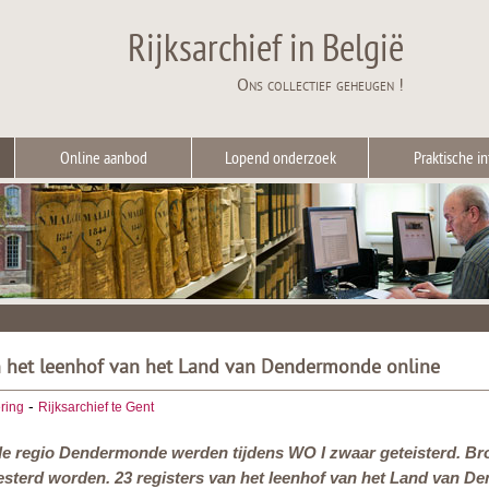
Rijksarchief in België
Ons collectief geheugen !
Online aanbod
Lopend onderzoek
Praktische in
n het leenhof van het Land van Dendermonde online
-
ering
Rijksarchief te Gent
de regio Dendermonde werden tijdens WO I zwaar geteisterd. Bro
sterd worden. 23 registers van het leenhof van het Land van D