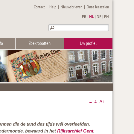
Contact
|
Help
|
Nieuwsbrieven
|
Onze leeszalen
FR
|
NL
|
DE
|
EN
fo
Zoekrobotten
Uw profiel
nnen die de tand des tijds wél overleefden,
endermonde, bewaard in het
Rijksarchief Gent
,