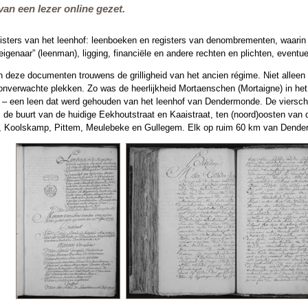
an een lezer online gezet.
isters van het leenhof: leenboeken en registers van denombrementen, waarin 
igenaar” (leenman), ligging, financiële en andere rechten en plichten, eventu
 deze documenten trouwens de grilligheid van het ancien régime. Niet allee
 onverwachte plekken. Zo was de heerlijkheid Mortaenschen (Mortaigne) in he
je – een leen dat werd gehouden van het leenhof van Dendermonde. De viersc
de buurt van de huidige Eekhoutstraat en Kaaistraat, ten (noord)oosten van d
ie, Koolskamp, Pittem, Meulebeke en Gullegem. Elk op ruim 60 km van Dende