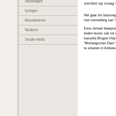
Studiedagen
werden op vraag v
Lezingen
Het gaat om basisreg
Nieuwsbrieven
met vermelding van “e
Eens temeer bewijzen
Vacatures
leiden lezers ook tot
kasselrij Brugse Vri
Sociale media
“Mortangschen Dam”: 
te situeren in Ardoo