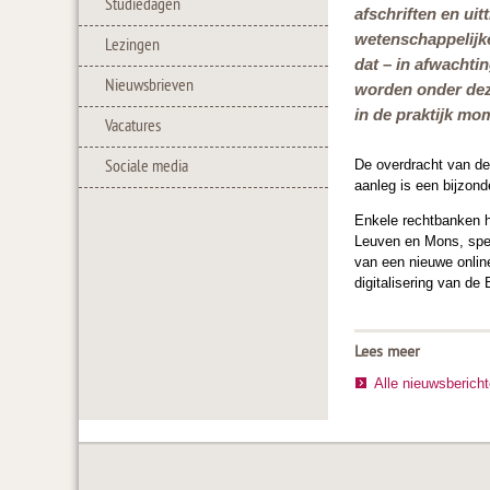
Studiedagen
afschriften en uit
wetenschappelijke
Lezingen
dat – in afwachti
Nieuwsbrieven
worden onder de
in de praktijk mom
Vacatures
Sociale media
De overdracht van de 
aanleg is een bijzond
Enkele rechtbanken h
Leuven en Mons, spec
van een nieuwe onlin
digitalisering van de
Lees meer
Alle nieuwsberich