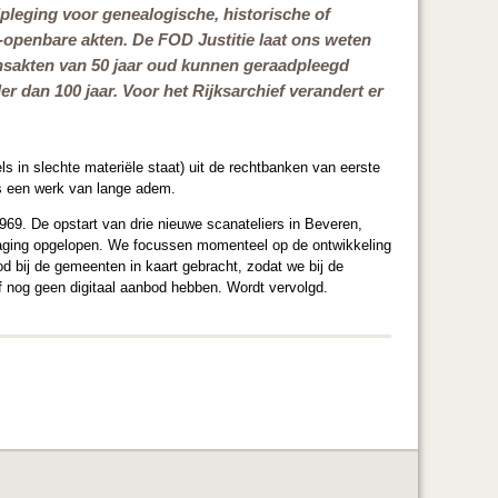
adpleging voor genealogische, historische of
t-openbare akten. De FOD Justitie laat ons weten
densakten van 50 jaar oud kunnen geraadpleegd
r dan 100 jaar. Voor het Rijksarchief verandert er
ls in slechte materiële staat) uit de rechtbanken van eerste
is een werk van lange adem.
69. De opstart van drie nieuwe scanateliers in Beveren,
traging opgelopen. We focussen momenteel op de ontwikkeling
 bij de gemeenten in kaart gebracht, zodat we bij de
lf nog geen digitaal aanbod hebben. Wordt vervolgd.