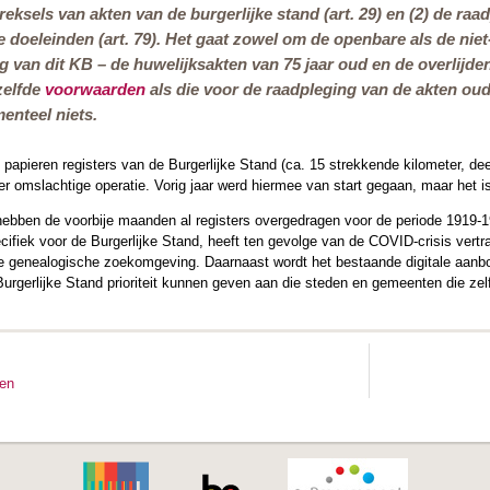
treksels van akten van de burgerlijke stand (art. 29) en (2) de ra
 doeleinden (art. 79). Het gaat zowel om de openbare als de nie
ng van dit KB – de huwelijksakten van 75 jaar oud en de overlij
zelfde
voorwaarden
als die voor de raadpleging van de akten oude
enteel niets.
papieren registers van de Burgerlijke Stand (ca. 15 strekkende kilometer, dee
er omslachtige operatie. Vorig jaar werd hiermee van start gegaan, maar het 
ebben de voorbije maanden al registers overgedragen voor de periode 1919-19
ifiek voor de Burgerlijke Stand, heeft ten gevolge van de COVID-crisis ver
e genealogische zoekomgeving. Daarnaast wordt het bestaande digitale aanbod
 Burgerlijke Stand prioriteit kunnen geven aan die steden en gemeenten die ze
ten