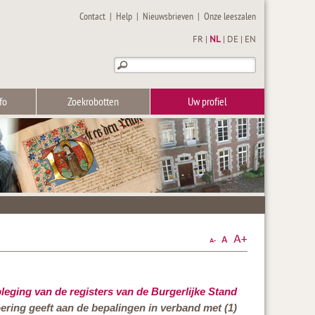
Contact
|
Help
|
Nieuwsbrieven
|
Onze leeszalen
FR
|
NL
|
DE
|
EN
fo
Zoekrobotten
Uw profiel
leging van de registers van de Burgerlijke Stand
oering geeft aan de bepalingen in verband met (1)