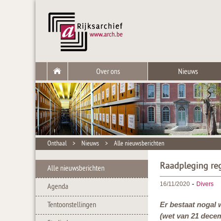
Over ons
Nieuws
Onthaal
>
Nieuws
>
Alle nieuwsberichten
Raadpleging reg
Alle nieuwsberichten
-
16/11/2020
Divers
Agenda
Tentoonstellingen
Er bestaat nogal 
(wet van 21 decem