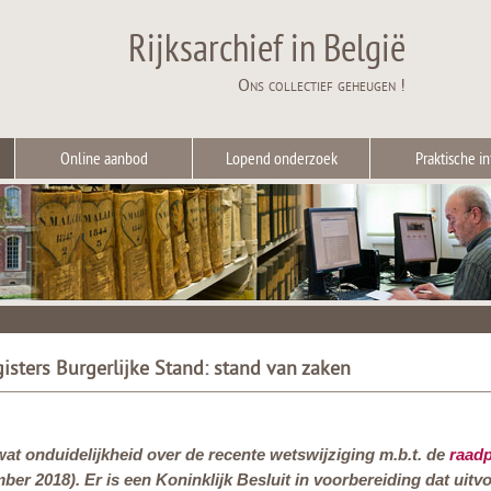
Rijksarchief in België
Ons collectief geheugen !
Online aanbod
Lopend onderzoek
Praktische in
isters Burgerlijke Stand: stand van zaken
wat onduidelijkheid over de recente wetswijziging m.b.t. de
raadp
ber 2018). Er is een Koninklijk Besluit in voorbereiding dat uitv