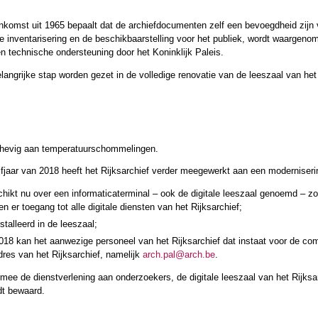
nkomst uit 1965 bepaalt dat de archiefdocumenten zelf een bevoegdheid zijn v
e inventarisering en de beschikbaarstelling voor het publiek, wordt waargeno
n technische ondersteuning door het Koninklijk Paleis.
angrijke stap worden gezet in de volledige renovatie van de leeszaal van het 
rhevig aan temperatuurschommelingen.
lfjaar van 2018 heeft het Rijksarchief verder meegewerkt aan een moderniserin
hikt nu over een informaticaterminal – ook de digitale leeszaal genoemd – zo
 er toegang tot alle digitale diensten van het Rijksarchief;
stalleerd in de leeszaal;
 2018 kan het aanwezige personeel van het Rijksarchief dat instaat voor de c
adres van het Rijksarchief, namelijk
arch.pal@arch.be
.
mee de dienstverlening aan onderzoekers, de digitale leeszaal van het Rijksarc
dt bewaard.