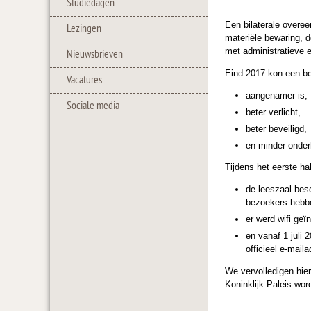
Studiedagen
Een bilaterale overee
Lezingen
materiële bewaring, d
met administratieve e
Nieuwsbrieven
Eind 2017 kon een bel
Vacatures
aangenamer is,
Sociale media
beter verlicht,
beter beveiligd,
en minder onde
Tijdens het eerste ha
de leeszaal besc
bezoekers hebben
er werd wifi geïn
en vanaf 1 juli
officieel e-mail
We vervolledigen hier
Koninklijk Paleis wor