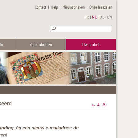
Contact
|
Help
|
Nieuwsbrieven
|
Onze leeszalen
FR
|
NL
|
DE
|
EN
fo
Zoekrobotten
Uw profiel
seerd
rbinding, én een nieuw e-mailadres: de
gen!