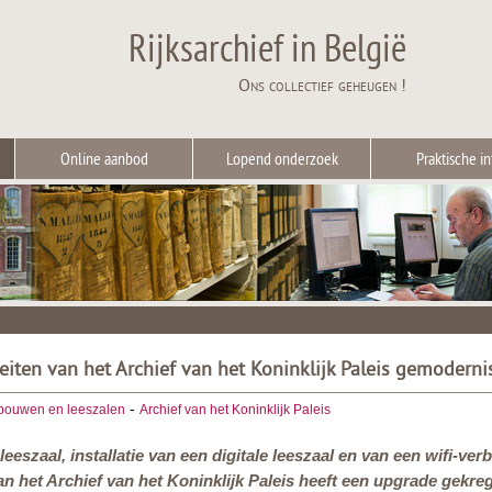
Rijksarchief in België
Ons collectief geheugen !
Online aanbod
Lopend onderzoek
Praktische in
teiten van het Archief van het Koninklijk Paleis gemoderni
-
bouwen en leeszalen
Archief van het Koninklijk Paleis
eeszaal, installatie van een digitale leeszaal en van een wifi-ve
an het Archief van het Koninklijk Paleis heeft een upgrade gekre