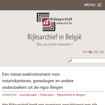
MENU
Rijksarchief in België
Ons collectief geheugen !
FR
|
NL
|
DE
|
EN
Een nieuw zoekinstrument voor
notariskantoren, genealogen en andere
onderzoekers uit de regio Bergen
-
-
-
10/08/2016
Inventarisatie
Publicaties
Rijksarchief te Bergen
Het Rijksarchief heeft een inventaris gepubliceerd met alle