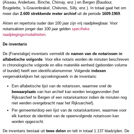
(Aiseau, Anderlues, Binche, Chimay, enz.) en Bergen (Baudour,
Brugelette, 's-Gravenbrakel, Chièvres, Silly, enz.). In totaal gaat het om
meer dan
2.600 strekkende meter archief
uit de periode
1609-1969
.
Akten en repertoria ouder dan 100 jaar zijn vrij raadpleegbaar. Voor
notarisakten jonger dan 100 jaar gelden
specifieke
raadplegingsmodaliteiten
.
De inventaris
De (Franstalige) inventaris vermeldt de
namen van de notarissen in
alfabetische volgorde
. Voor elke notaris worden de minuten beschreven
in chronologische volgorde en elke materiële eenheid (gebonden volume
of bundel) heeft een identificatienummer. Volgende
indexen
vergemakkelijken het opzoekingswerk in de inventaris:
Een alfabetische lijst van de notarissen, waarmee snel de
bewaarplaats
van hun archief kan worden teruggevonden (het
Rijksarchief te Bergen of een notariskantoor indien de minuten nog
niet werden overgebracht naar het Rijksarchief).
Per gemeente/dorp een lijst van de notariskantoren, waarmee voor
elk kantoor de identiteit van de opeenvolgende notarissen kan
worden opgezocht.
De inventaris bestaat uit
twee delen
en telt in totaal 1.137 bladzijden. De