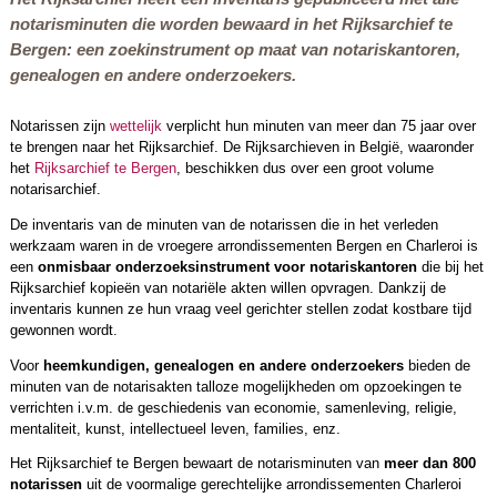
notarisminuten die worden bewaard in het Rijksarchief te
Bergen: een zoekinstrument op maat van notariskantoren,
genealogen en andere onderzoekers.
Notarissen zijn
wettelijk
verplicht hun minuten van meer dan 75 jaar over
te brengen naar het Rijksarchief. De Rijksarchieven in België, waaronder
het
Rijksarchief te Bergen
, beschikken dus over een groot volume
notarisarchief.
De inventaris van de minuten van de notarissen die in het verleden
werkzaam waren in de vroegere arrondissementen Bergen en Charleroi is
een
onmisbaar onderzoeksinstrument
voor notariskantoren
die bij het
Rijksarchief kopieën van notariële akten willen opvragen. Dankzij de
inventaris kunnen ze hun vraag veel gerichter stellen zodat kostbare tijd
gewonnen wordt.
Voor
heemkundigen, genealogen en andere onderzoekers
bieden de
minuten van de notarisakten talloze mogelijkheden om opzoekingen te
verrichten i.v.m. de geschiedenis van economie, samenleving, religie,
mentaliteit, kunst, intellectueel leven, families, enz.
Het Rijksarchief te Bergen bewaart de notarisminuten van
meer dan 800
notarissen
uit de voormalige gerechtelijke arrondissementen Charleroi