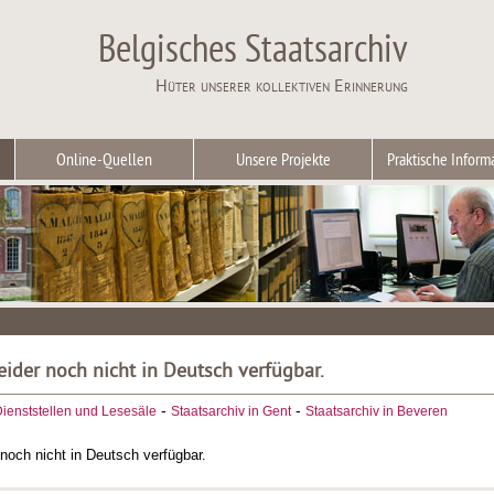
Belgisches Staatsarchiv
Hüter unserer kollektiven Erinnerung
Online-Quellen
Unsere Projekte
Praktische Inform
leider noch nicht in Deutsch verfügbar.
-
-
ienststellen und Lesesäle
Staatsarchiv in Gent
Staatsarchiv in Beveren
r noch nicht in Deutsch verfügbar.