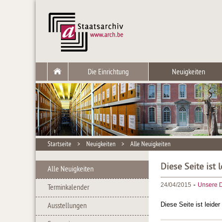
Die Einrichtung
Neuigkeiten
Startseite
>
Neuigkeiten
>
Alle Neuigkeiten
Diese Seite ist 
Alle Neuigkeiten
-
24/04/2015
Unsere D
Terminkalender
Diese Seite ist leide
Ausstellungen