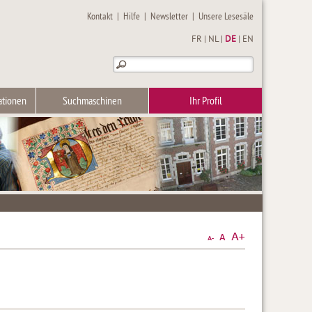
Kontakt
|
Hilfe
|
Newsletter
|
Unsere Lesesäle
FR
|
NL
|
DE
|
EN
ationen
Suchmaschinen
Ihr Profil