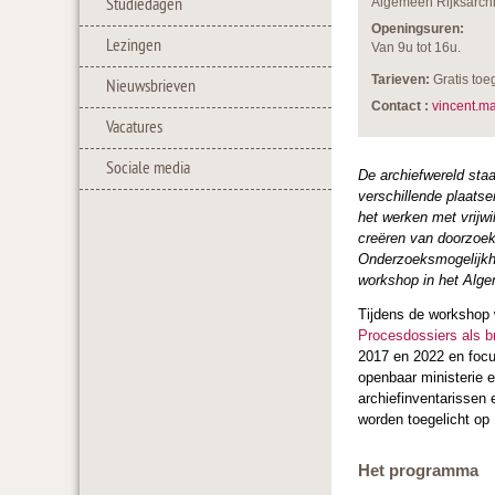
Studiedagen
Algemeen Rijksarchie
Openingsuren:
Lezingen
Van 9u tot 16u.
Tarieven:
Gratis to
Nieuwsbrieven
Contact :
vincent.m
Vacatures
Sociale media
De archiefwereld sta
verschillende plaatse
het werken met vrijwil
creëren van doorzoek
Onderzoeksmogelijkhe
workshop in het Alge
Tijdens de workshop 
Procesdossiers als 
2017 en 2022 en focu
openbaar ministerie 
archiefinventarissen 
worden toegelicht op
Het programma