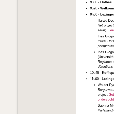
9u00 -
Onthaal
9u20 -
Welkoms
9h30 -
Lezinge
Harald Dec
Het projec
eeuw).
Lee
Inès Glogow
Projet Hots
perspectiv
Inès Glogo
(Universit
Registres d
détentions 
10u45 -
Koffiep
11u00 -
Lezing
Wouter Ryc
Burgerwete
project
Get
onderzocht
Sabrina Mic
Parleflandr