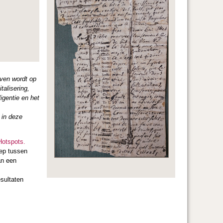
ven wordt op
talisering,
ligentie en het
 in deze
Hotspots.
liep tussen
an een
sultaten