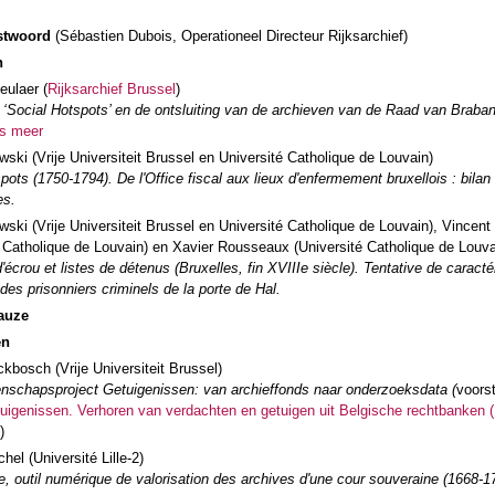
twoord
(Sébastien Dubois, Operationeel Directeur Rijksarchief)
n
eulaer (
Rijksarchief Brussel
)
t ‘Social Hotspots’ en de ontsluiting van de archieven van de Raad van Braba
s meer
ski (Vrije Universiteit Brussel en Université Catholique de Louvain)
pots (1750-1794). De l'Office fiscal aux lieux d'enfermement bruxellois : bilan 
es.
wski (Vrije Universiteit Brussel en Université Catholique de Louvain), Vincen
é Catholique de Louvain) en Xavier Rousseaux (Université Catholique de Louva
'écrou et listes de détenus (Bruxelles, fin XVIIIe siècle). Tentative de caracté
des prisonniers criminels de la porte de Hal.
auze
en
kbosch (Vrije Universiteit Brussel)
nschapsproject Getuigenissen: van archieffonds naar onderzoeksdata (
voorst
uigenissen. Verhoren van verdachten en getuigen uit Belgische rechtbanken 
)
hel (Université Lille-2)
e, outil numérique de valorisation des archives d'une cour souveraine (1668-1