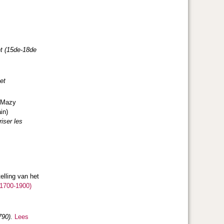
nt (15de-18de
et
t Mazy
in)
riser les
elling van het
(1700-1900)
790).
Lees