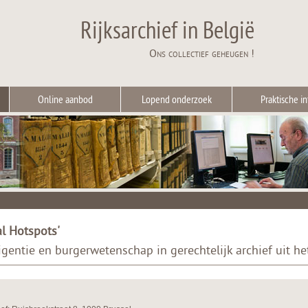
Rijksarchief in België
Ons collectief geheugen !
Online aanbod
Lopend onderzoek
Praktische in
l Hotspots'
lligentie en burgerwetenschap in gerechtelijk archief uit h