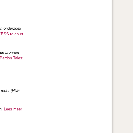
an onderzoek
ESS to court
ude bronnen
Pardon Tales:
t recht (HUF-
en.
Lees meer