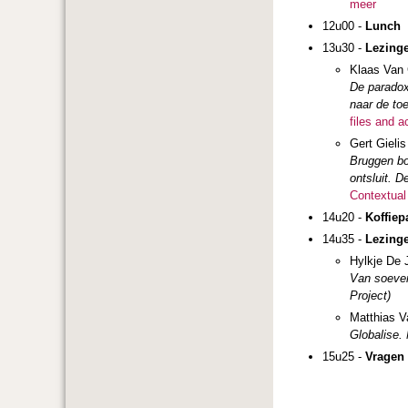
meer
12u00 -
Lunch
13u30 -
Lezing
Klaas Van 
De paradox
naar de to
files and a
Gert Gielis
Bruggen bo
ontsluit.
D
Contextual
14u20 -
Koffiep
14u35 -
Lezing
Hylkje De 
Van soevere
Project)
Matthias V
Globalise.
15u25 -
Vragen 