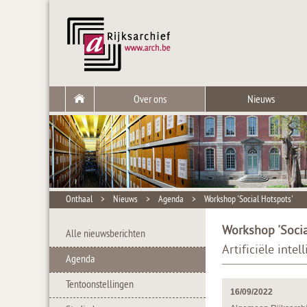
Over ons
Nieuws
Onthaal
>
Nieuws
>
Agenda
>
Workshop 'Social Hotspots'
Workshop 'Socia
Alle nieuwsberichten
Artificiële inte
Agenda
Tentoonstellingen
16/09/2022