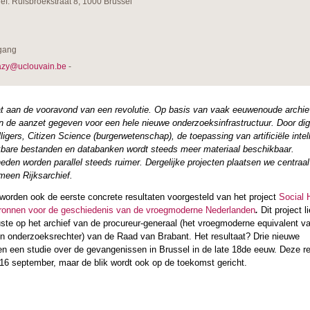
f: Ruisbroekstraat 8, 1000 Brussel
egang
azy@uclouvain.be
-
at aan de vooravond van een revolutie. Op basis van vaak eeuwenoude archie
n de aanzet gegeven voor een hele nieuwe onderzoeksinfrastructuur. Door digi
ligers, Citizen Science (burgerwetenschap), de toepassing van artificiële intel
bare bestanden en databanken wordt steeds meer materiaal beschikbaar.
den worden parallel steeds ruimer. Dergelijke projecten plaatsen we centraal
meen Rijksarchief.
worden ook de eerste concrete resultaten voorgesteld van het project
Social 
bronnen voor de geschiedenis van de vroegmoderne Nederlanden
.
Dit project 
ste op het archief van de procureur-generaal (het vroegmoderne equivalent v
en onderzoeksrechter) van de Raad van Brabant. Het resultaat? Drie nieuwe
en een studie over de gevangenissen in Brussel in de late 18de eeuw. Deze re
 16 september, maar de blik wordt ook op de toekomst gericht.