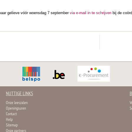
 maar gelieve vóór woensdag 7 september
via e-mail in te schrijven
bij de coör
NUTTIGE LINKS
B
Onze leeszalen
V
Openingsuren
S
Contact
Help
Sitemap
Onze partners