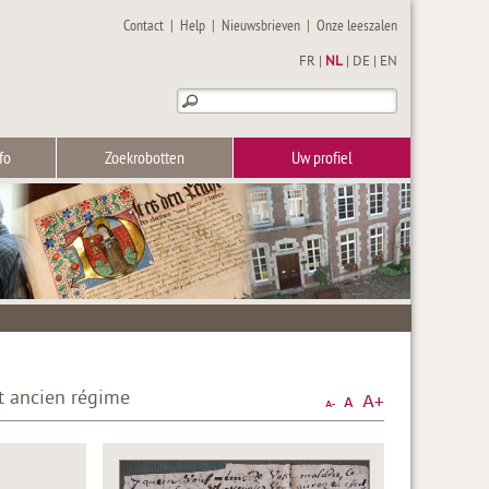
Contact
|
Help
|
Nieuwsbrieven
|
Onze leeszalen
FR
|
NL
|
DE
|
EN
fo
Zoekrobotten
Uw profiel
et ancien régime