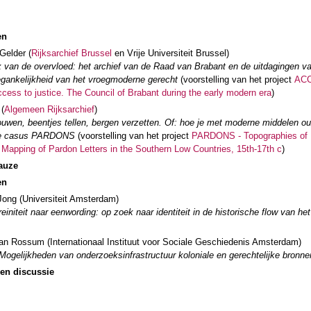
en
Gelder (
Rijksarchief Brussel
en Vrije Universiteit Brussel)
 van de overvloed: het archief van de Raad van Brabant en de uitdagingen v
egankelijkheid van het vroegmoderne gerecht
(voorstelling van het project
ACC
ccess to justice. The Council of Brabant during the early modern era
)
 (
Algemeen Rijksarchief
)
uwen, beentjes tellen, bergen verzetten. Of: hoe je met moderne middelen o
e casus PARDONS
(voorstelling van het project
PARDONS - Topographies of 
 Mapping of Pardon Letters in the Southern Low Countries, 15th-17th c
)
auze
en
Jong (Universiteit Amsterdam)
initeit naar eenwording: op zoek naar identiteit in de historische flow van he
an Rossum (Internationaal Instituut voor Sociale Geschiedenis Amsterdam)
 Mogelijkheden van onderzoeksinfrastructuur koloniale en gerechtelijke bronn
en discussie