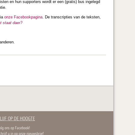
en en hun supporters wordt er een (gratis) bus ingelegd
tie.
via
onze Facebookpagina
. De transcripties van de teksten,
t staat daer?
aanderen.
LIJF OP DE HOOGTE
olg ons op Facebook!
chrijf u in op onze nieuwsbrief