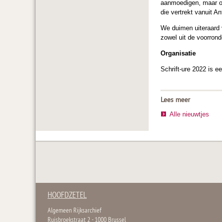
aanmoedigen, maar oo
die vertrekt vanuit A
We duimen uiteraard 
zowel uit de voorrond
Organisatie
Schrift-ure 2022 is 
Lees meer
Alle nieuwtjes
HOOFDZETEL
Algemeen Rijksarchief
Ruisbroekstraat 2 - 1000 Brussel