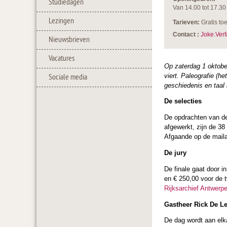
Studiedagen
Van 14.00 tot 17.30 
Lezingen
Tarieven:
Gratis to
Contact :
Joke.Verf
Nieuwsbrieven
Vacatures
Op zaterdag 1 oktober
viert. Paleografie (h
Sociale media
geschiedenis en taal
De selecties
De opdrachten van de
afgewerkt, zijn de 38 
Afgaande op de maila
De jury
De finale gaat door i
en € 250,00 voor de 
Rijksarchief Antwerp
Gastheer Rick De L
De dag wordt aan elka