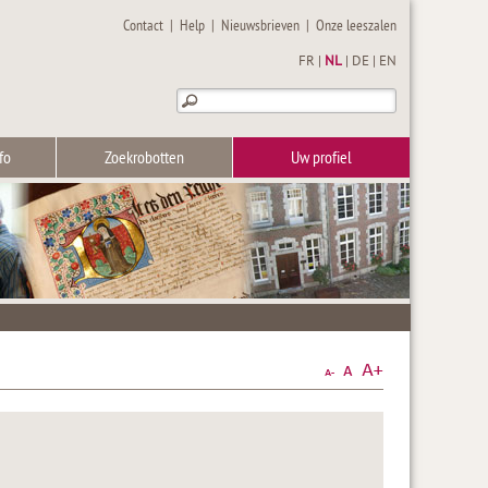
Contact
|
Help
|
Nieuwsbrieven
|
Onze leeszalen
FR
|
NL
|
DE
|
EN
fo
Zoekrobotten
Uw profiel