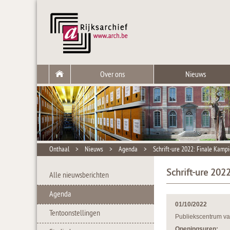
Over ons
Nieuws
Onthaal
>
Nieuws
>
Agenda
>
Schrift-ure 2022: Finale Kamp
Schrift-ure 202
Alle nieuwsberichten
Agenda
01/10/2022
Tentoonstellingen
Publiekscentrum va
Openingsuren: