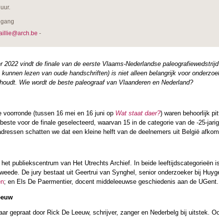
uur.
egang
aillie@arch.be
-
 2022 vindt de finale van de eerste Vlaams-Nederlandse paleografiewedstrijd p
et kunnen lezen van oude handschriften) is niet alleen belangrijk voor onderz
 houdt. Wie wordt de beste paleograaf van Vlaanderen en Nederland?
 voorronde (tussen 16 mei en 16 juni op
Wat staat daer?
) waren behoorlijk p
beste voor de finale geselecteerd, waarvan 15 in de categorie van de -25-jarige
dressen schatten we dat een kleine helft van de deelnemers uit België afkoms
n het publiekscentrum van Het Utrechts Archief. In beide leeftijdscategorieën 
tweede. De jury bestaat uit Geertrui van Synghel, senior onderzoeker bij Huy
en
; en Els De Paermentier, docent middeleeuwse geschiedenis aan de UGent.
eeuw
ar gepraat door Rick De Leeuw, schrijver, zanger en Nederbelg bij uitstek. Oo