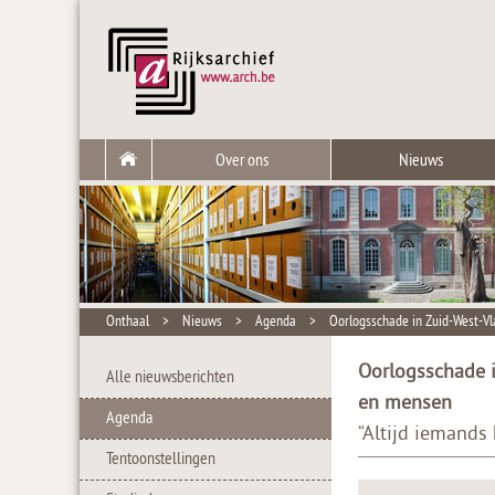
Over ons
Nieuws
Onthaal
>
Nieuws
>
Agenda
>
Oorlogsschade in Zuid-West-Vl
Oorlogsschade i
Alle nieuwsberichten
en mensen
Agenda
“Altijd iemands 
Tentoonstellingen