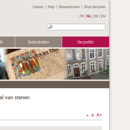
Contact
|
Help
|
Nieuwsbrieven
|
Onze leeszalen
FR
|
NL
|
DE
|
EN
fo
Zoekrobotten
Uw profiel
al van stenen