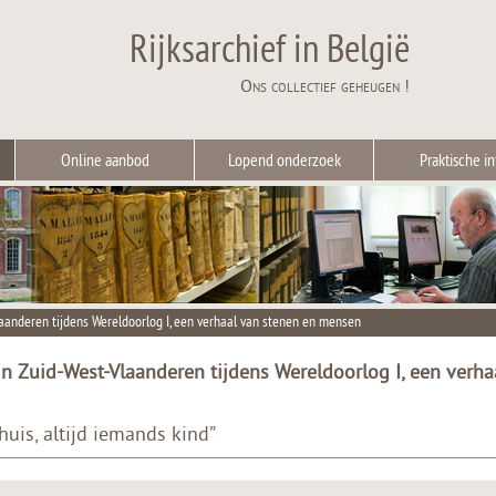
Rijksarchief in België
Ons collectief geheugen !
Online aanbod
Lopend onderzoek
Praktische in
aanderen tijdens Wereldoorlog I, een verhaal van stenen en mensen
n Zuid-West-Vlaanderen tijdens Wereldoorlog I, een verha
huis, altijd iemands kind”