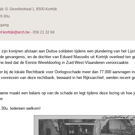
ijk: G. Gezellestraat 1, 8500 Kortrijk
19.30u.
egang
ef.kortrijk@arch.be
- 056 21 32 68
 zijn konijnen afstaan aan Duitse soldaten tijdens een plundering van het Lij
in de gevangenis, en de dochter van Eduard Masselis uit Kortrijk overleed ten
he leed dat de Eerste Wereldoorlog in Zuid-West-Vlaanderen veroorzaakte.
er bij de lokale Rechtbank voor Oorlogsschade meer dan 77.000 aanvragen in
vonnissen van deze rechtbank, bewaard in het Rijksarchief, werden recent geï
ene maakt een balans op van de schade en legt tijdens deze lezing uit hoe j
er.
9.30u. Iedereen welkom!