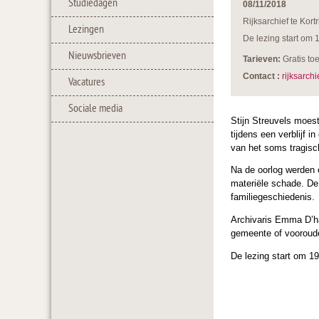
Studiedagen
08/11/2018
Rijksarchief te Kortr
Lezingen
De lezing start om 
Nieuwsbrieven
Tarieven:
Gratis to
Contact :
rijksarchi
Vacatures
Sociale media
Stijn Streuvels moest
tijdens een verblijf 
van het soms tragisc
Na de oorlog werden 
materiële schade. De 
familiegeschiedenis.
Archivaris Emma D’ha
gemeente of vooroud
De lezing start om 1