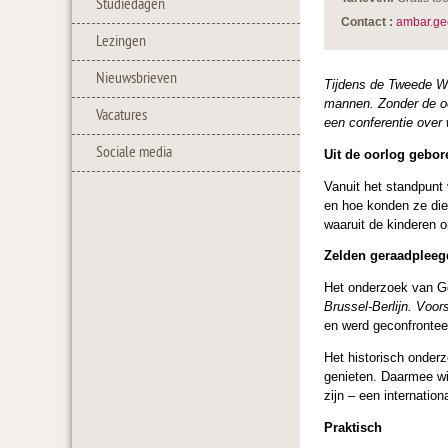
Studiedagen
Contact :
ambar.ge
Lezingen
Nieuwsbrieven
Tijdens de Tweede We
mannen. Zonder de oo
Vacatures
een conferentie over 
Sociale media
Uit de oorlog gebor
Vanuit het standpunt
en hoe konden ze die 
waaruit de kinderen 
Zelden geraadplee
Het onderzoek van G
Brussel-Berlijn. Voor
en werd geconfrontee
Het historisch onder
genieten. Daarmee wi
zijn – een internatio
Praktisch