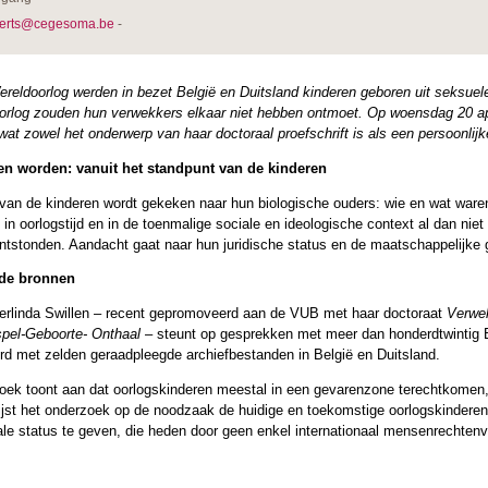
erts@cegesoma.be
-
reldoorlog werden in bezet België en Duitsland kinderen geboren uit seksue
rlog zouden hun verwekkers elkaar niet hebben ontmoet. Op woensdag 20 ap
wat zowel het onderwerp van haar doctoraal proefschrift is als een persoonlij
en worden: vanuit het standpunt van de kinderen
 van de kinderen wordt gekeken naar hun biologische ouders: wie en wat ware
in oorlogstijd en in de toenmalige sociale en ideologische context al dan nie
ontstonden. Aandacht gaat naar hun juridische status en de maatschappelijke 
gde bronnen
erlinda Swillen – recent gepromoveerd aan de VUB met haar doctoraat
Verwek
spel-Geboorte- Onthaal
– steunt op gesprekken met meer dan honderdtwintig B
rd met zelden geraadpleegde archiefbestanden in België en Duitsland.
zoek toont aan dat oorlogskinderen meestal in een gevarenzone terechtkomen
jst het onderzoek op de noodzaak de huidige en toekomstige oorlogskinderen s
nale status te geven, die heden door geen enkel internationaal mensenrechtenv