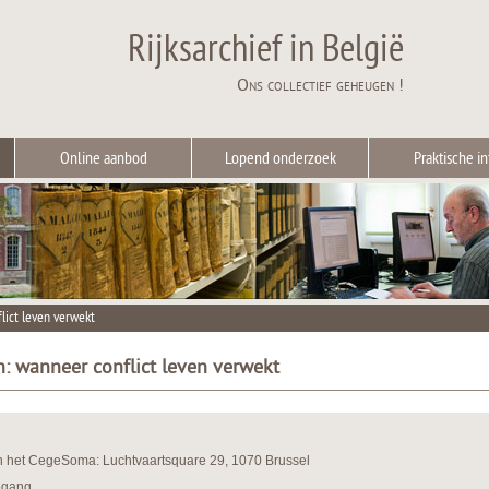
Rijksarchief in België
Ons collectief geheugen !
Online aanbod
Lopend onderzoek
Praktische in
lict leven verwekt
: wanneer conflict leven verwekt
n het CegeSoma: Luchtvaartsquare 29, 1070 Brussel
egang