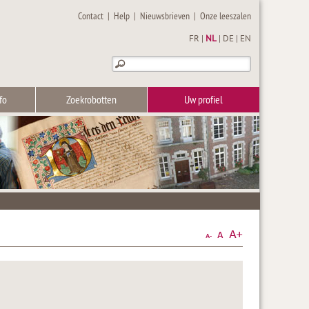
Contact
|
Help
|
Nieuwsbrieven
|
Onze leeszalen
FR
|
NL
|
DE
|
EN
fo
Zoekrobotten
Uw profiel