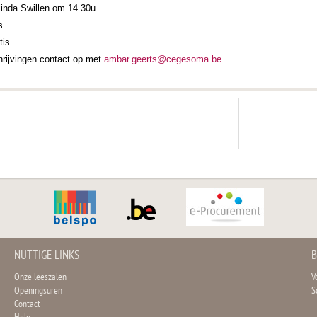
linda Swillen om 14.30u.
s.
tis.
rijvingen contact op met
ambar.geerts@cegesoma.be
NUTTIGE LINKS
B
Onze leeszalen
V
Openingsuren
S
Contact