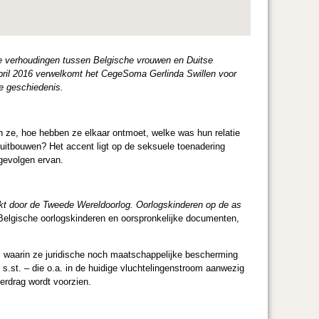
le verhoudingen tussen Belgische vrouwen en Duitse
ril 2016 verwelkomt het CegeSoma Gerlinda Swillen voor
ke geschiedenis.
n ze, hoe hebben ze elkaar ontmoet, welke was hun relatie
t uitbouwen? Het accent ligt op de seksuele toenadering
gevolgen ervan.
t door de Tweede Wereldoorlog. Oorlogskinderen op de as
elgische oorlogskinderen en oorspronkelijke documenten,
, waarin ze juridische noch maatschappelijke bescherming
.st. – die o.a. in de huidige vluchtelingenstroom aanwezig
erdrag wordt voorzien.