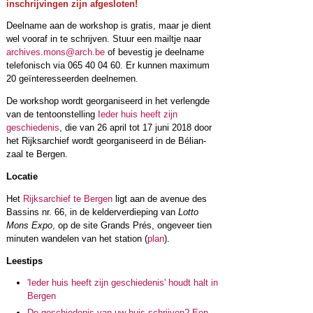
inschrijvingen zijn afgesloten!
Deelname aan de workshop is gratis, maar je dient
wel vooraf in te schrijven. Stuur een mailtje naar
archives.mons@arch.be
of bevestig je deelname
telefonisch via 065 40 04 60. Er kunnen maximum
20 geïnteresseerden deelnemen.
De workshop wordt georganiseerd in het verlengde
van de tentoonstelling
Ieder huis heeft zijn
geschiedenis
, die van 26 april tot 17 juni 2018 door
het Rijksarchief wordt georganiseerd in de Bélian-
zaal te Bergen.
Locatie
Het
Rijksarchief te Bergen
ligt aan de avenue des
Bassins nr. 66, in de kelderverdieping van
Lotto
Mons Expo
, op de site Grands Prés, ongeveer tien
minuten wandelen van het station (
plan
).
Leestips
'Ieder huis heeft zijn geschiedenis' houdt halt in
Bergen
De geschiedenis van uw huis schrijven? Een