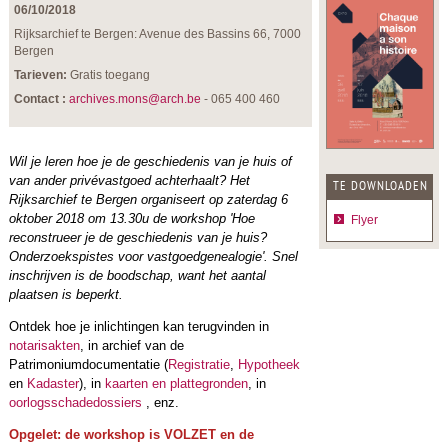
06/10/2018
Rijksarchief te Bergen: Avenue des Bassins 66, 7000
Bergen
Tarieven:
Gratis toegang
Contact :
archives.mons@arch.be
- 065 400 460
Wil je leren hoe je de geschiedenis van je huis of
van ander privévastgoed achterhaalt? Het
TE DOWNLOADEN
Rijksarchief te Bergen organiseert op zaterdag 6
oktober 2018 om 13.30u de workshop 'Hoe
Flyer
reconstrueer je de geschiedenis van je huis?
Onderzoekspistes voor vastgoedgenealogie'. Snel
inschrijven is de boodschap, want het aantal
plaatsen is beperkt.
Ontdek hoe je inlichtingen kan terugvinden in
notarisakten
, in archief van de
Patrimoniumdocumentatie (
Registratie
,
Hypotheek
en
Kadaster
), in
kaarten en plattegronden
, in
oorlogsschadedossiers
, enz.
Opgelet: de workshop is VOLZET en de