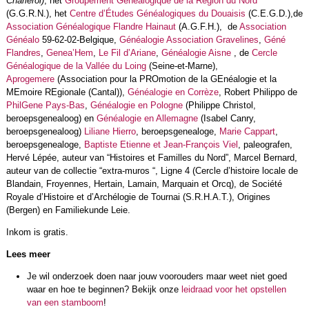
Charleroi)
, het
Groupement Généalogique de la Région du Nord
(G.G.R.N.), het
Centre d’Études Généalogiques du Douaisis
(C.E.G.D.),de
Association Généalogique Flandre Hainaut
(A.G.F.H.), de
Association
Généalo
59-62-02-Belgique,
Généalogie Association Gravelines
,
Géné
Flandres
,
Genea’Hem
,
Le Fil d’Ariane
,
Généalogie Aisne
, de
Cercle
Généalogique de la Vallée du Loing
(Seine-et-Marne),
Aprogemere
(Association pour la PROmotion de la GEnéalogie et la
MEmoire REgionale (Cantal)),
Généalogie en Corrèze
, Robert Philippo de
PhilGene Pays-Bas
,
Généalogie en Pologne
(Philippe Christol,
beroepsgenealoog) en
Généalogie en Allemagne
(Isabel Canry,
beroepsgenealoog)
Liliane Hierro
, beroepsgenealoge,
Marie Cappart
,
beroepsgenealoge,
Baptiste Etienne et Jean-François Viel
, paleografen,
Hervé Lépée, auteur van “Histoires et Familles du Nord”, Marcel Bernard,
auteur van de collectie “extra-muros “, Ligne 4 (Cercle d’histoire locale de
Blandain, Froyennes, Hertain, Lamain, Marquain et Orcq), de Société
Royale d’Histoire et d’Archélogie de Tournai (S.R.H.A.T.), Origines
(Bergen) en Familiekunde Leie.
Inkom is gratis.
Lees meer
Je wil onderzoek doen naar jouw voorouders maar weet niet goed
waar en hoe te beginnen? Bekijk onze
leidraad voor het opstellen
van een stamboom
!