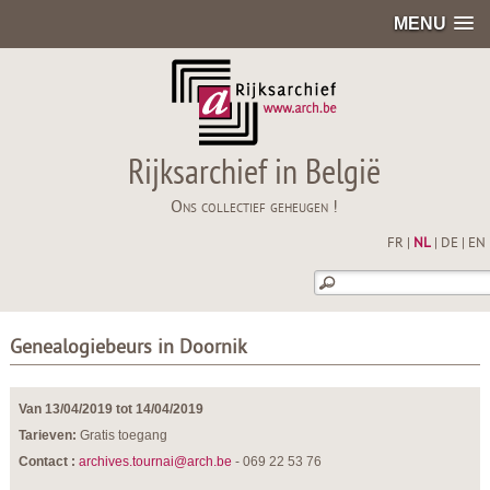
MENU
Rijksarchief in België
Ons collectief geheugen !
FR
|
NL
|
DE
|
EN
Genealogiebeurs in Doornik
Van 13/04/2019 tot 14/04/2019
Tarieven:
Gratis toegang
Contact :
archives.tournai@arch.be
- 069 22 53 76