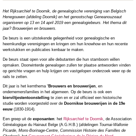
Het Rijksarchief te Doornik, de genealogische vereniging van Belgisch
Henegouwen (afdeling Doornik) en het genootschap Geneanouzeaut
organiseren op 13 en 14 april 2019 een genealogiebeurs. Het thema dit
jaar? Brouwerijen en brouwers.
De beurs is een uitstekende gelegenheid voor genealogische en
heemkundige verenigingen en kringen om hun knowhow en hun recente
werkstukken en publicaties kenbaar te maken.
De beurs staat open voor alle debutanten die hun stamboom willen
opmaken. Doorwinterde genealogen zullen ter plaatse antwoorden vinden
op gerichte vragen en hulp krijgen om vastgelopen onderzoek weer op de
rails te zetten.
Dit jaar is het kernthema “
Brouwers en brouwerijen
, en
ondernemersfamilies in het algemeen. Op de beurs is ook een
bierviltjestentoonstelling
te zien en er zal officieel een historische
studie worden voorgesteld over de
Doornikse brouwerijen in de 19e
eeuw
(1830-1914).
Een greep uit de
exposanten
: het
Rijksarchief te Doornik
, de Association
Généalogique du Hainaut Belge (A.G.H.B.) (afdelingen
Tournai-Wallonie
Picarde
,
Mons-Borinage-Centre
,
Commission Histoire des Familles de