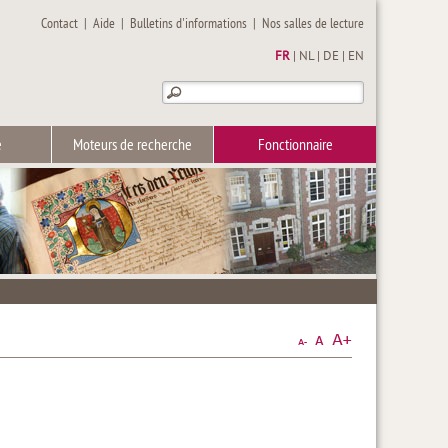
Contact
|
Aide
|
Bulletins d'informations
|
Nos salles de lecture
FR
|
NL
|
DE
|
EN
e
Moteurs de recherche
Fonctionnaire