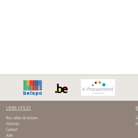
LIENS UTILES
R
Nos salles de lecture
S
Horaires
I
Contact
Aide