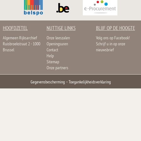
HOOFDZETEL
NUTTIGE LINKS
BLIJF OP DE HOOGTE
Algemeen Rijksarchief
Onze leeszalen
Volg ons op Facebook!
Ruisbroekstraat 2 - 1000
Openingsuren
Schrijf u in op onze
Brussel
Contact
nieuwsbrief
Help
Sitemap
Onze partners
Gegevensbescherming
–
Toegankelijkheidsverklaring