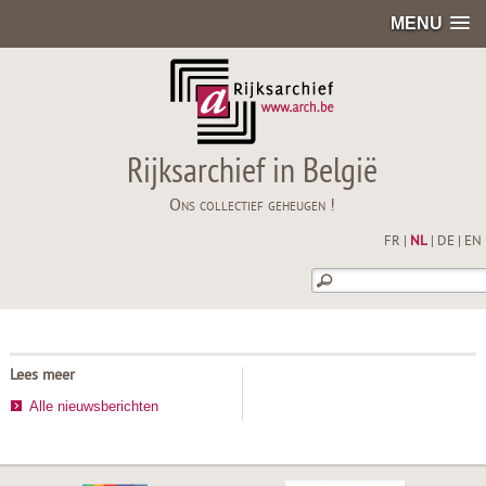
MENU
Rijksarchief in België
Ons collectief geheugen !
FR
|
NL
|
DE
|
EN
Lees meer
Alle nieuwsberichten