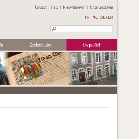
Contact
|
Help
|
Nieuwsbrieven
|
Onze leeszalen
FR
|
NL
|
DE
|
EN
fo
Zoekrobotten
Uw profiel