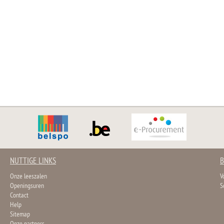
NUTTIGE LINKS
B
Onze leeszalen
V
Openingsuren
S
Contact
Help
Sitemap