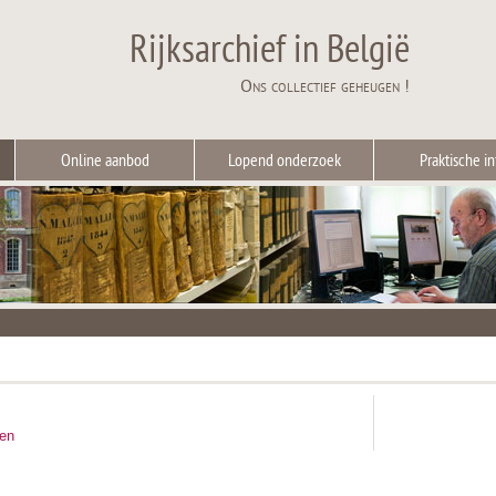
Rijksarchief in België
Ons collectief geheugen !
Online aanbod
Lopend onderzoek
Praktische in
ten