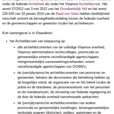
onder de federale
Archiefwet
als onder het Vlaamse
Archiefdecreet
. Het
arrest 57/2012 van 3 mei 2012 van het
Grondwettelijk Hof
en het arrest
226.018 van 10 januari 2014 van de
Raad van State
hebben duidelijk­heid
verschaft omtrent de bevoegdheidsverdeling tussen de federale overheid
en de gemeenschappen en gewesten inzake het archiefwezen.
Kort samengevat is in Vlaanderen:
het Archiefdecreet van toepassing op:
alle archiefdocumenten van de volledige Vlaamse overheid,
Vlaamse administratieve rechtscolleges, provinciale en
gemeentelijke externe verzelfstandigde agentschappen,
intergemeentelijke samenwerkingsverbanden, extern
verzelfstandigde agentschappen van OCMW’s;
de (semi)dynamische archiefdocumenten van provincies en
gemeenten, behalve die documenten die betrekking hebben op
de burgerlijke stand, de organisatie van en het beleid inzake de
politie en de brandweer, de pensioenstelsels van het personeel
en de mandatarissen, de uitvoering van federale regelgeving en
de door de federale overheid toevertrouwde opdrachten;
de (semi)dynamische archiefdocumenten van andere
provinciale en gemeentelijke instellingen, binnengemeentelijke
territoriale organen (districten), polders, wateringen en de