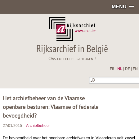
MENU
Rijksarchief in België
Ons collectief geheugen !
FR
|
NL
|
DE
|
EN
Het archiefbeheer van de Vlaamse
openbare besturen: Vlaamse of federale
bevoegdheid?
-
27/01/2015
Archiefbeheer
De bevoegdheid over het openbare archiefwezen in Vlaanderen valt zowel