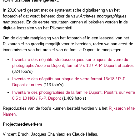
vzw vruchtbaar samengewerkt.
In 2016 werd gestart met de systematische digitalisering van het
fotoarchief dat wordt beheerd door de vzw
Archives photographiques
namuroises
. En de eerste resultaten kunnen al bekeken worden in de
digitale leeszalen van het Rijksarchief!
Om de digitale raadpleging van het fotoarchief in een leeszaal van het
Rijksarchief zo grondig mogelijk voor te bereiden, raden we aan eerst de
inventarissen van het archief van de familie Dupont te raadplegen:
Inventaire des négatifs stéréoscopiques sur plaques de verre du
photographe Adolphe Dupont, format 9 x 18 / P.-P. Dupont et autres
(324 foto’s)
Inventaire des négatifs sur plaque de verre format 13x18 / P.-P.
Dupont et autres
(113 foto’s)
Inventaire des photographies de la famille Dupont. Positifs sur verre
8,5 x 10 N/B / P.-P. Dupont
(1.409 foto’s)
Reproducties van de foto’s kunnen besteld worden via het
Rijksarchief te
Namen
.
Projectmedewerkers
Vincent Bruch, Jacques Chainiaux en Claude Hellas.