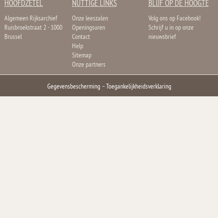
HOOFDZETEL
NUTTIGE LINKS
BLIJF OP DE HOOGTE
Algemeen Rijksarchief
Onze leeszalen
Volg ons op Facebook!
Ruisbroekstraat 2 - 1000
Openingsuren
Schrijf u in op onze
Brussel
Contact
nieuwsbrief
Help
Sitemap
Onze partners
Gegevensbescherming
–
Toegankelijkheidsverklaring