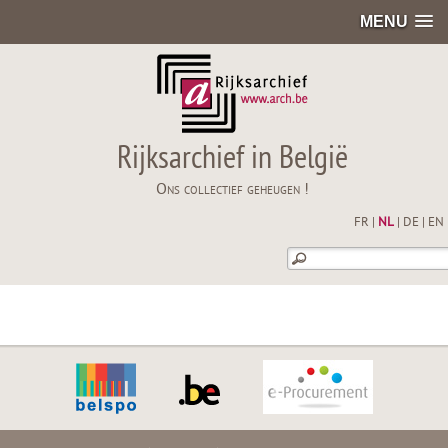
MENU
Rijksarchief in België
Ons collectief geheugen !
FR
|
NL
|
DE
|
EN