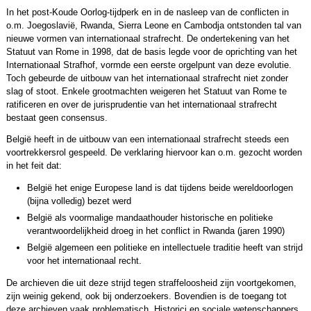
In het post-Koude Oorlog-tijdperk en in de nasleep van de conflicten in
o.m. Joegoslavië, Rwanda, Sierra Leone en Cambodja ontstonden tal van
nieuwe vormen van internationaal strafrecht. De ondertekening van het
Statuut van Rome in 1998, dat de basis legde voor de oprichting van het
Internationaal Strafhof, vormde een eerste orgelpunt van deze evolutie.
Toch gebeurde de uitbouw van het internationaal strafrecht niet zonder
slag of stoot. Enkele grootmachten weigeren het Statuut van Rome te
ratificeren en over de jurisprudentie van het internationaal strafrecht
bestaat geen consensus.
België heeft in de uitbouw van een internationaal strafrecht steeds een
voortrekkersrol gespeeld. De verklaring hiervoor kan o.m. gezocht worden
in het feit dat:
België het enige Europese land is dat tijdens beide wereldoorlogen
(bijna volledig) bezet werd
België als voormalige mandaathouder historische en politieke
verantwoordelijkheid droeg in het conflict in Rwanda (jaren 1990)
België algemeen een politieke en intellectuele traditie heeft van strijd
voor het internationaal recht.
De archieven die uit deze strijd tegen straffeloosheid zijn voortgekomen,
zijn weinig gekend, ook bij onderzoekers. Bovendien is de toegang tot
deze archieven vaak problematisch. Historici en sociale wetenschappers