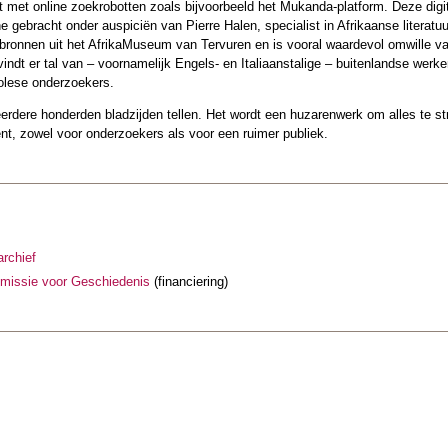
 met online zoekrobotten zoals bijvoorbeeld het Mukanda-platform. Deze digit
e gebracht onder auspiciën van Pierre Halen, specialist in Afrikaanse literatu
bronnen uit het AfrikaMuseum van Tervuren en is vooral waardevol omwille van 
indt er tal van – voornamelijk Engels- en Italiaanstalige – buitenlandse werken
olese onderzoekers.
eerdere honderden bladzijden tellen. Het wordt een huzarenwerk om alles te str
ent, zowel voor onderzoekers als voor een ruimer publiek.
rchief
missie voor Geschiedenis
(financiering)