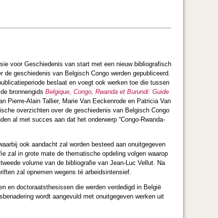
e voor Geschiedenis van start met een nieuw bibliografisch
ver de geschiedenis van Belgisch Congo werden gepubliceerd.
 publicatieperiode beslaat en voegt ook werken toe die tussen
n de bronnengids
Belgique, Congo, Rwanda et Burundi: Guide
n Pierre-Alain Tallier, Marie Van Eeckenrode en Patricia Van
fische overzichten over de geschiedenis van Belgisch Congo
den al met succes aan dat het onderwerp “Congo-Rwanda-
n, waarbij ook aandacht zal worden besteed aan onuitgegeven
fie zal in grote mate de thematische opdeling volgen waarop
 tweede volume van de bibliografie van Jean-Luc Vellut. Na
schriften zal opnemen wegens té arbeidsintensief.
gen en doctoraatsthesissen die werden verdedigd in België
sisbenadering wordt aangevuld met onuitgegeven werken uit