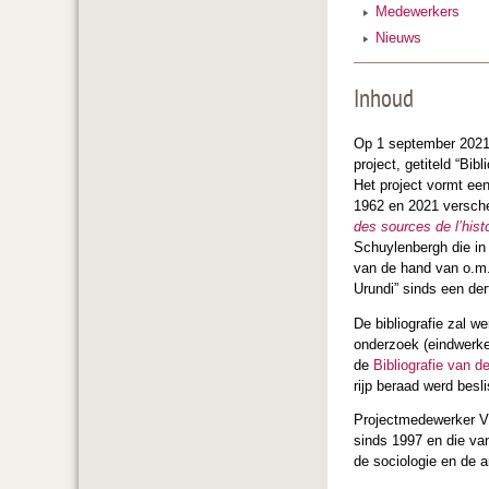
Medewerkers
Nieuws
Inhoud
Op 1 september 2021
project, getiteld “B
Het project vormt een
1962 en 2021 versche
des sources de l’hist
Schuylenbergh die in
van de hand van o.m
Urundi” sinds een der
De bibliografie zal w
onderzoek (eindwerken
de
Bibliografie van 
rijp beraad werd besl
Projectmedewerker Vin
sinds 1997 en die va
de sociologie en de a