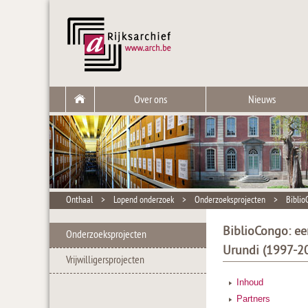
Over ons
Nieuws
Onthaal
>
Lopend onderzoek
>
Onderzoeksprojecten
>
Biblio
BiblioCongo: ee
Onderzoeksprojecten
Urundi (1997-2
Vrijwilligersprojecten
Inhoud
Partners