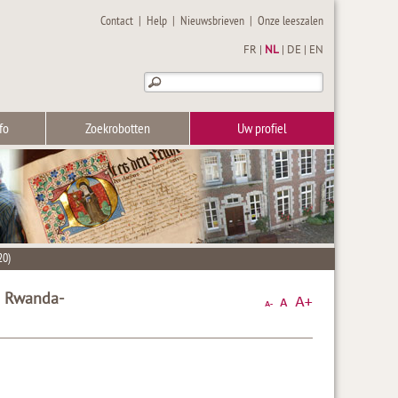
Contact
|
Help
|
Nieuwsbrieven
|
Onze leeszalen
FR
|
NL
|
DE
|
EN
fo
Zoekrobotten
Uw profiel
20)
n Rwanda-