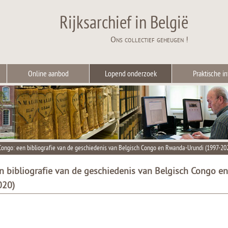
Rijksarchief in België
Ons collectief geheugen !
Online aanbod
Lopend onderzoek
Praktische in
Congo: een bibliografie van de geschiedenis van Belgisch Congo en Rwanda-Urundi (1997-20
n bibliografie van de geschiedenis van Belgisch Congo e
020)