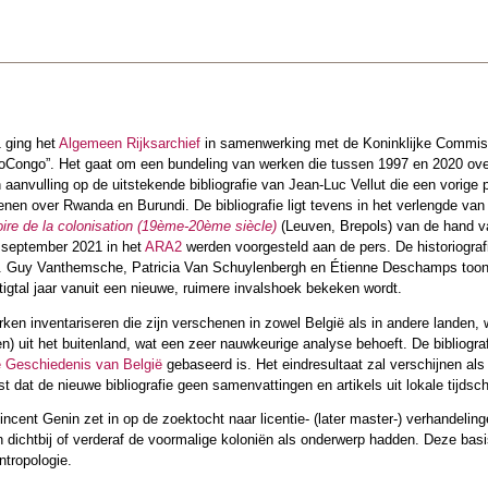
 ging het
Algemeen Rijksarchief
in samenwerking met de Koninklijke Commissi
iblioCongo”. Het gaat om een bundeling van werken die tussen 1997 en 2020 o
 aanvulling op de uitstekende bibliografie van Jean-Luc Vellut die een vorige
nen over Rwanda en Burundi. De bibliografie ligt tevens in het verlengde va
oire de la colonisation (19ème-20ème siècle)
(Leuven, Brepols) van de hand va
 september 2021 in het
ARA2
werden voorgesteld aan de pers. De historiogra
. Guy Vanthemsche, Patricia Van Schuylenbergh en Étienne Deschamps toon
tigtal jaar vanuit een nieuwe, ruimere invalshoek bekeken wordt.
erken inventariseren die zijn verschenen in zowel België als in andere lande
) uit het buitenland, wat een zeer nauwkeurige analyse behoeft. De bibliogra
de Geschiedenis van België
gebaseerd is. Het eindresultaat zal verschijnen als
ist dat de nieuwe bibliografie geen samenvattingen en artikels uit lokale tijd
cent Genin zet in op de zoektocht naar licentie- (later master-) verhandelin
n dichtbij of verderaf de voormalige koloniën als onderwerp hadden. Deze ba
ntropologie.