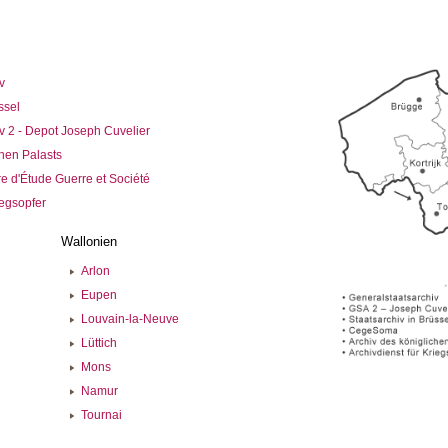
v
ssel
v 2 - Depot Joseph Cuvelier
chen Palasts
 d'Étude Guerre et Société
iegsopfer
Wallonien
Arlon
Eupen
Louvain-la-Neuve
Lüttich
Mons
Namur
Tournai