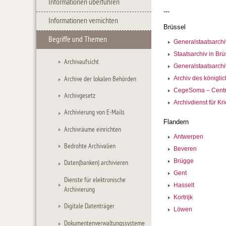
Informationen überführen
---
Informationen vernichten
Brüssel
Begriffe und Themen
Generalstaatsarchi
Staatsarchiv in Brü
Archivaufsicht
Generalstaatsarchi
Archive der lokalen Behörden
Archiv des königli
CegeSoma – Centre
Archivgesetz
Archivdienst für Kr
Archivierung von E-Mails
Flandern
Archivräume einrichten
Antwerpen
Bedrohte Archivalien
Beveren
Brügge
Daten(banken) archivieren
Gent
Dienste für elektronische
Hasselt
Archivierung
Kortrijk
Digitale Datenträger
Löwen
Dokumentenverwaltungssysteme