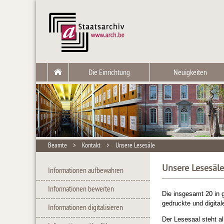
Die Einrichtung
Neuigkeiten
Beamte
>
Kontakt
>
Unsere Lesesäle
Unsere Lesesäle
Informationen aufbewahren
Informationen bewerten
Die insgesamt 20 in g
gedruckte und digit
Informationen digitalisieren
Der Lesesaal steht a