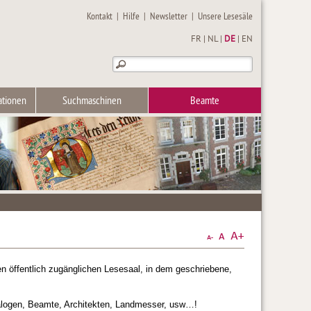
Kontakt
|
Hilfe
|
Newsletter
|
Unsere Lesesäle
FR
|
NL
|
DE
|
EN
ationen
Suchmaschinen
Beamte
nen öffentlich zugänglichen Lesesaal, in dem geschriebene,
nealogen, Beamte, Architekten, Landmesser, usw…!