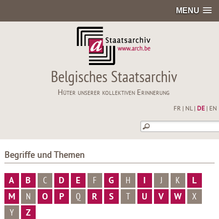
MENU
Belgisches Staatsarchiv
Hüter unserer kollektiven Erinnerung
FR
|
NL
|
DE
|
EN
Begriffe und Themen
A
B
C
D
E
F
G
H
I
J
K
L
M
N
O
P
Q
R
S
T
U
V
W
X
Y
Z