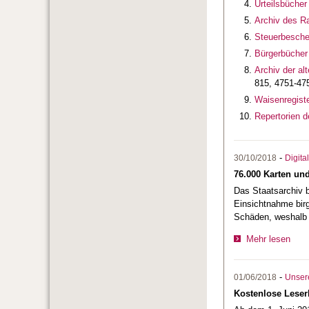
Urteilsbüche
Archiv des R
Steuerbesche
Bürgerbücher 
Archiv der al
815, 4751-47
Waisenregiste
Repertorien d
-
30/10/2018
Digita
76.000 Karten und
Das Staatsarchiv 
Einsichtnahme birg
Schäden, weshalb 
Mehr lesen
-
01/06/2018
Unsere
Kostenlose Leserk