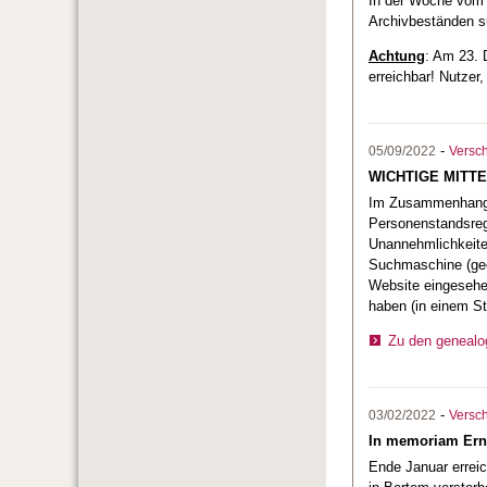
In der Woche vom 
Archivbeständen 
Achtung
: Am 23.
erreichbar! Nutzer
-
05/09/2022
Versc
WICHTIGE MITT
Im Zusammenhang m
Personenstandsregi
Unannehmlichkeite
Suchmaschine (geo
Website eingesehen
haben (in einem S
Zu den genealo
-
03/02/2022
Versc
In memoriam Erne
Ende Januar erreic