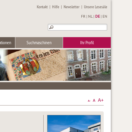
Kontakt
|
Hilfe
|
Newsletter
|
Unsere Lesesäle
FR
|
NL
|
DE
|
EN
ationen
Suchmaschinen
Ihr Profil