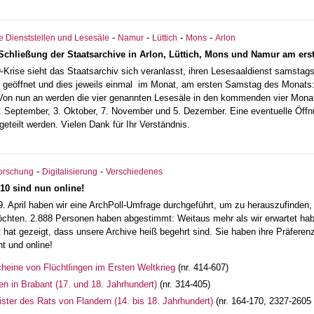
-
-
-
-
 Dienststellen und Lesesäle
Namur
Lüttich
Mons
Arlon
chließung der Staatsarchive in Arlon, Lüttich, Mons und Namur am er
9-Krise sieht das Staatsarchiv sich veranlasst, ihren Lesesaaldienst samst
e geöffnet und dies jeweils einmal im Monat, am ersten Samstag des Monats:
 Von nun an werden die vier genannten Lesesäle in den kommenden vier Mo
5. September, 3. Oktober, 7. November und 5. Dezember. Eine eventuelle Öff
geteilt werden. Vielen Dank für Ihr Verständnis.
-
-
orschung
Digitalisierung
Verschiedenes
10 sind nun online!
. April haben wir eine ArchPoll-Umfrage durchgeführt, um zu herauszufinden
chten. 2.888 Personen haben abgestimmt: Weitaus mehr als wir erwartet habe
hat gezeigt, dass unsere Archive heiß begehrt sind. Sie haben ihre Präferenze
t und online!
heine von Flüchtlingen im Ersten Weltkrieg
(nr. 414-607)
n in Brabant (17. und 18. Jahrhundert)
(nr. 314-405)
gister des Rats von Flandern (14. bis 18. Jahrhundert)
(nr. 164-170, 2327-2605