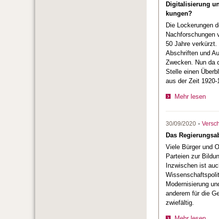
Digitalisierung 
kungen?
Die Lockerungen d
Nachforschungen vo
50 Jahre verkürzt.
Abschriften und A
Zwecken. Nun da de
Stelle einen Überb
aus der Zeit 1920-
Mehr lesen
-
30/09/2020
Versc
Das Regierungsab
Viele Bürger und 
Parteien zur Bildu
Inzwischen ist auc
Wissenschaftspolit
Modernisierung und
anderem für die Ge
zwiefältig.
Mehr lesen