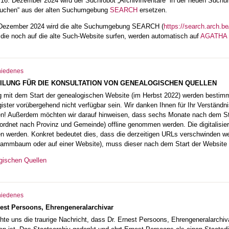
16. Dezember 2024 wird der Suchrobot „Archivinventare“ in der neuen Suc
suchen“ aus der alten Suchumgebung
SEARCH
ersetzen.
 Dezember 2024 wird die alte Suchumgebung SEARCH (
https://search.arch.be
, die noch auf die alte Such-Website surfen, werden automatisch auf
AGATHA
hiedenes
EILUNG FÜR DIE KONSULTATION VON GENEALOGISCHEN QUELLEN
it dem Start der genealogischen Website (im Herbst 2022) werden bestimmte
ster vorübergehend nicht verfügbar sein. Wir danken Ihnen für Ihr Verständn
n! Außerdem möchten wir darauf hinweisen, dass sechs Monate nach dem Start
rdnet nach Provinz und Gemeinde) offline genommen werden. Die digitalisier
 werden. Konkret bedeutet dies, dass die derzeitigen URLs verschwinden wer
tammbaum oder auf einer Website), muss dieser nach dem Start der Website
gischen Quellen
hiedenes
st Persoons, Ehrengeneralarchivar
hte uns die traurige Nachricht, dass Dr. Ernest Persoons, Ehrengeneralarch