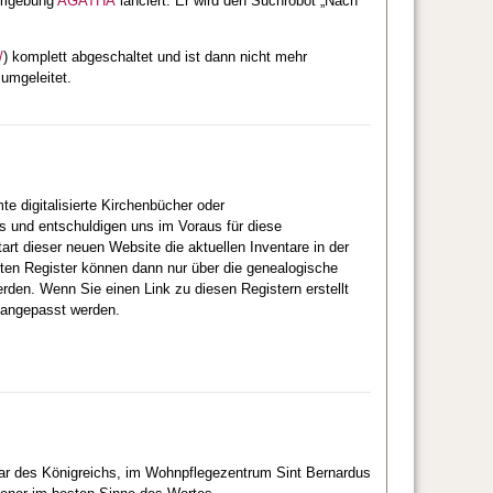
humgebung
AGATHA
lanciert. Er wird den Suchrobot „Nach
/
) komplett abgeschaltet und ist dann nicht mehr
umgeleitet.
 digitalisierte Kirchenbücher oder
is und entschuldigen uns im Voraus für diese
 dieser neuen Website die aktuellen Inventare in der
ten Register können dann nur über die genealogische
den. Wenn Sie einen Link zu diesen Registern erstellt
 angepasst werden.
ivar des Königreichs, im Wohnpflegezentrum Sint Bernardus