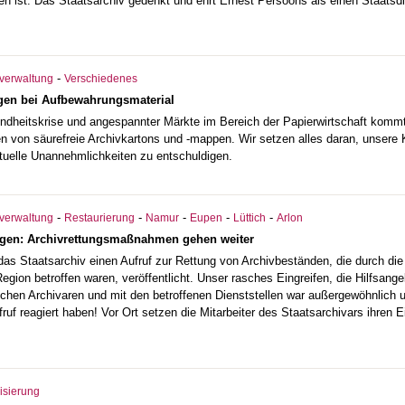
en ist. Das Staatsarchiv gedenkt und ehrt Ernest Persoons als einen Staatsd
-
vverwaltung
Verschiedenes
gen bei Aufbewahrungsmaterial
ndheitskrise und angespannter Märkte im Bereich der Papierwirtschaft kommt
n von säurefreie Archivkartons und -mappen. Wir setzen alles daran, unsere 
tuelle Unannehmlichkeiten zu entschuldigen.
-
-
-
-
-
vverwaltung
Restaurierung
Namur
Eupen
Lüttich
Arlon
n: Archivrettungsmaßnahmen gehen weiter
das Staatsarchiv einen Aufruf zur Rettung von Archivbeständen, die durch 
egion betroffen waren, veröffentlicht. Unser rasches Eingreifen, die Hilfsan
ischen Archivaren und mit den betroffenen Dienststellen war außergewöhnlich u
ruf reagiert haben! Vor Ort setzen die Mitarbeiter des Staatsarchivars ihren E
lisierung