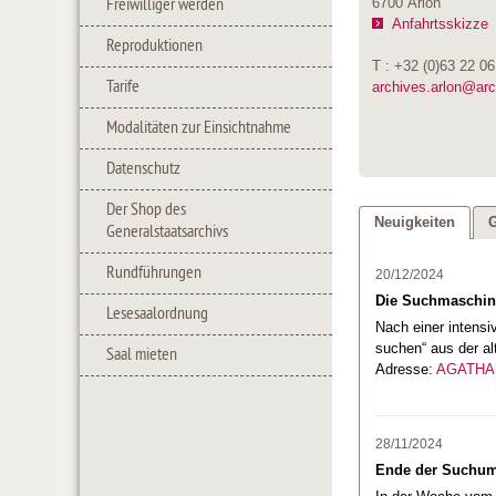
Freiwilliger werden
6700 Arlon
Anfahrtsskizze
Reproduktionen
T : +32 (0)63 22 06
Tarife
archives.arlon@ar
Modalitäten zur Einsichtnahme
Datenschutz
Der Shop des
Neuigkeiten
G
Generalstaatsarchivs
Rundführungen
20/12/2024
Die Suchmaschine 
Lesesaalordnung
Nach einer intensi
suchen“ aus der a
Saal mieten
Adresse:
AGATHA
28/11/2024
Ende der Suchu