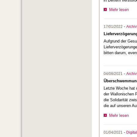
in Bertem verstorb
Mehr lesen
-
17/01/2022
Archi
Lieferverzögerun
Aufgrund der Gesu
Lieferverzögerunge
bitten darum, even
-
04/08/2021
Archi
Überschwemmunge
Letzte Woche hat 
der Wallonischen R
die Solidarität zw
die auf unseren Auf
Mehr lesen
-
01/04/2021
Digita