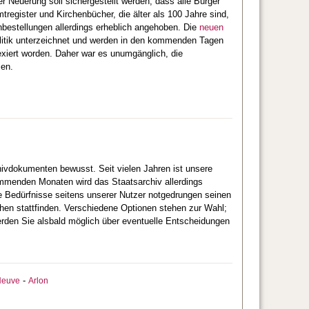
r Neuerung soll sichergestellt werden, dass alle Bürger
egister und Kirchenbücher, die älter als 100 Jahre sind,
nbestellungen allerdings erheblich angehoben. Die
neuen
litik unterzeichnet und werden in den kommenden Tagen
dexiert worden. Daher war es unumgänglich, die
sen.
hivdokumenten bewusst. Seit vielen Jahren ist unsere
kommenden Monaten wird das Staatsarchiv allerdings
e Bedürfnisse seitens unserer Nutzer notgedrungen seinen
hen stattfinden. Verschiedene Optionen stehen zur Wahl;
erden Sie alsbald möglich über eventuelle Entscheidungen
-
Neuve
Arlon