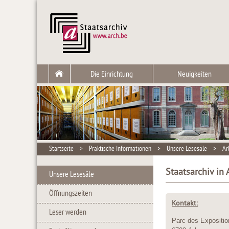
Die Einrichtung
Neuigkeiten
Startseite
>
Praktische Informationen
>
Unsere Lesesäle
>
Ar
Staatsarchiv in 
Unsere Lesesäle
Öffnungszeiten
Kontakt:
Leser werden
Parc des Expositio