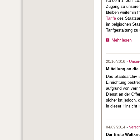
Ab dem 1. Juni 20
Zugang zu unserem 
bleiben weiterhin 
Tarife
des Staatsar
im belgischen Staa
Tarifgestaltung zu
Mehr lesen
-
20/10/2016
Unsere
Mitteilung an die
Das Staatsarchiv i
Einrichtung bestre
aufgrund von verri
Dienst an der Öff
sicher ist jedoch,
in dieser Hinsicht 
-
04/09/2014
Versc
Der Erste Weltkri