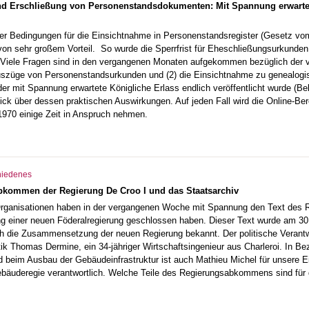
und Erschließung von Personenstandsdokumenten: Mit Spannung erwartete
er Bedingungen für die Einsichtnahme in Personenstandsregister (Gesetz vo
n sehr großem Vorteil. So wurde die Sperrfrist für Eheschließungsurkunden
 Viele Fragen sind in den vergangenen Monaten aufgekommen bezüglich der ve
uszüge von Personenstandsurkunden und (2) die Einsichtnahme zu genealogis
r mit Spannung erwartete Königliche Erlass endlich veröffentlicht wurde (Be
lick über dessen praktischen Auswirkungen. Auf jeden Fall wird die Online-Be
1970 einige Zeit in Anspruch nehmen.
hiedenes
kommen der Regierung De Croo I und das Staatsarchiv
Organisationen haben in der vergangenen Woche mit Spannung den Text des 
ng einer neuen Föderalregierung geschlossen haben. Dieser Text wurde am 30. 
h die Zusammensetzung der neuen Regierung bekannt. Der politische Verantwor
ik Thomas Dermine, ein 34-jähriger Wirtschaftsingenieur aus Charleroi. In Be
 beim Ausbau der Gebäudeinfrastruktur ist auch Mathieu Michel für unsere Ei
bäuderegie verantwortlich. Welche Teile des Regierungsabkommens sind für d