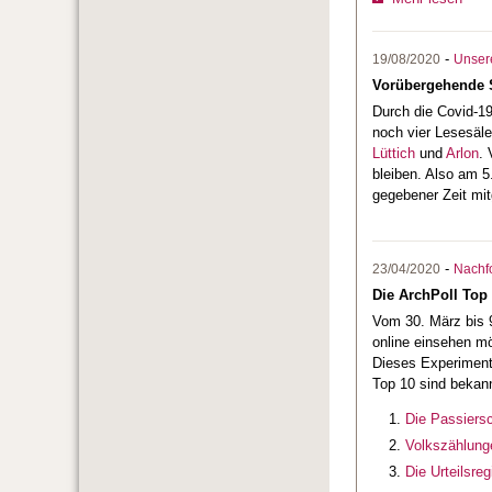
-
19/08/2020
Unsere
Vorübergehende S
Durch die Covid-1
noch vier Lesesäl
Lüttich
und
Arlon
.
bleiben. Also am 
gegebener Zeit mit
-
23/04/2020
Nachf
Die ArchPoll Top 
Vom 30. März bis 9
online einsehen mö
Dieses Experiment 
Top 10 sind bekann
Die Passiersc
Volkszählunge
Die Urteilsre