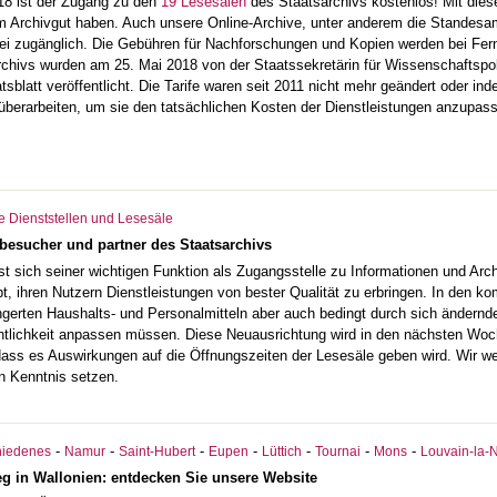
18 ist der Zugang zu den
19 Lesesälen
des Staatsarchivs kostenlos! Mit diese
Archivgut haben. Auch unsere Online-Archive, unter anderem die Standesamtr
frei zugänglich. Die Gebühren für Nachforschungen und Kopien werden bei Fer
chivs wurden am 25. Mai 2018 von der Staatssekretärin für Wissenschaftspo
tsblatt veröffentlicht. Die Tarife waren seit 2011 nicht mehr geändert oder in
 überarbeiten, um sie den tatsächlichen Kosten der Dienstleistungen anzupas
 Dienststellen und Lesesäle
 besucher und partner des Staatsarchivs
st sich seiner wichtigen Funktion als Zugangsstelle zu Informationen und Arc
bt, ihren Nutzern Dienstleistungen von bester Qualität zu erbringen. In den 
ngerten Haushalts- und Personalmitteln aber auch bedingt durch sich ändernd
entlichkeit anpassen müssen. Diese Neuausrichtung wird in den nächsten Woc
 dass es Auswirkungen auf die Öffnungszeiten der Lesesäle geben wird. Wir w
in Kenntnis setzen.
-
-
-
-
-
-
-
hiedenes
Namur
Saint-Hubert
Eupen
Lüttich
Tournai
Mons
Louvain-la-
eg in Wallonien: entdecken Sie unsere Website