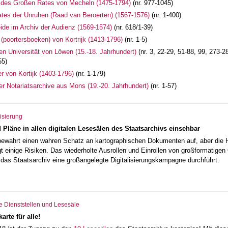
r des Großen Rates von Mecheln (1475-1794)
(nr. 977-1045)
ates der Unruhen (Raad van Beroerten) (1567-1576)
(nr. 1-400)
ide im Archiv der Audienz (1569-1574)
(nr. 618/1-39)
(poortersboeken) von Kortrijk (1413-1796)
(nr. 1-5)
ten Universität von Löwen (15.-18. Jahrhundert)
(nr. 3, 22-29, 51-88, 99, 273-
55)
r von Kortijk (1403-1796)
(nr. 1-179)
er Notariatsarchive aus Mons (19.-20. Jahrhundert)
(nr. 1-57)
lisierung
 Pläne in allen digitalen Lesesälen des Staatsarchivs einsehbar
bewahrt einen wahren Schatz an kartographischen Dokumenten auf, aber die
t einige Risiken. Das wiederholte Ausrollen und Einrollen von großformatigen
das Staatsarchiv eine großangelegte Digitalisierungskampagne durchführt.
 Dienststellen und Lesesäle
arte für alle!