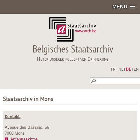
MENU
Belgisches Staatsarchiv
Hüter unserer kollektiven Erinnerung
FR
|
NL
|
DE
|
EN
Staatsarchiv in Mons
Kontakt:
Avenue des Bassins, 66
7000 Mons
Anfahrtsskizze