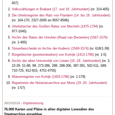
607)
Volkszählungen in Brabant (17. und 18. Jahrhundert)
(nr. 314-405)
Die Urteilsregister des Rats von Flandern (14. bis 18. Jahrhundert)
(nr. 164-170, 2327-2605 en 8557-8596)
Urteilsbücher des Großen Rates von Mecheln (1475-1794)
(nr.
977-1045)
Archiv des Rates der Unruhen (Raad van Beroerten) (1567-1576)
(nr. 1-400)
Steuerbescheide im Archiv der Audienz (1569-1574)
(nr. 618/1-39)
Bürgerbücher (poortersboeken) von Kortrijk (1413-1796)
(nr. 1-5)
Archiv der alten Universität von Löwen (15.-18. Jahrhundert)
(nr. 3,
22-29, 51-88, 99, 273-286, 288, 298-306, 387-391, 502-511, 689,
710-725, 812-815, 4751-4755)
Waisenregister von Kortijk (1403-1796)
(nr. 1-179)
Repertorien der Notariatsarchive aus Mons (19.-20. Jahrhundert)
(nr. 1-57)
-
30/10/2018
Digitalisierung
76.000 Karten und Pläne in allen digitalen Lesesälen des
Staatsarchivs einsehbar