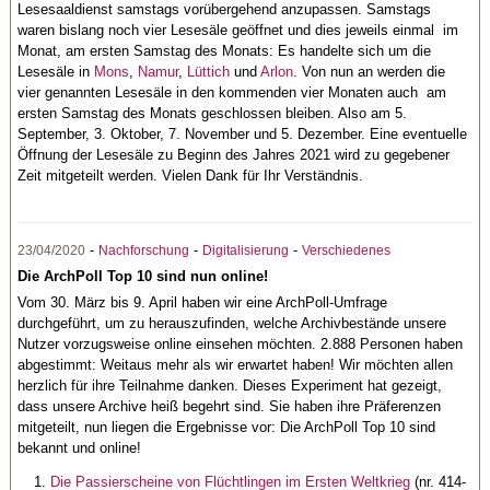
Lesesaaldienst samstags vorübergehend anzupassen. Samstags
waren bislang noch vier Lesesäle geöffnet und dies jeweils einmal im
Monat, am ersten Samstag des Monats: Es handelte sich um die
Lesesäle in
Mons
,
Namur
,
Lüttich
und
Arlon
. Von nun an werden die
vier genannten Lesesäle in den kommenden vier Monaten auch am
ersten Samstag des Monats geschlossen bleiben. Also am 5.
September, 3. Oktober, 7. November und 5. Dezember. Eine eventuelle
Öffnung der Lesesäle zu Beginn des Jahres 2021 wird zu gegebener
Zeit mitgeteilt werden. Vielen Dank für Ihr Verständnis.
-
-
-
23/04/2020
Nachforschung
Digitalisierung
Verschiedenes
Die ArchPoll Top 10 sind nun online!
Vom 30. März bis 9. April haben wir eine ArchPoll-Umfrage
durchgeführt, um zu herauszufinden, welche Archivbestände unsere
Nutzer vorzugsweise online einsehen möchten. 2.888 Personen haben
abgestimmt: Weitaus mehr als wir erwartet haben! Wir möchten allen
herzlich für ihre Teilnahme danken. Dieses Experiment hat gezeigt,
dass unsere Archive heiß begehrt sind. Sie haben ihre Präferenzen
mitgeteilt, nun liegen die Ergebnisse vor: Die ArchPoll Top 10 sind
bekannt und online!
Die Passierscheine von Flüchtlingen im Ersten Weltkrieg
(nr. 414-