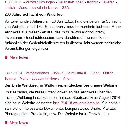
-
-
-
-
-
18/06/2015
Veröffentlichungen
Veranstaltungen
Kortrijk
Beveren
-
-
-
Lüttich
Mons
Louvain-la-Neuve
GSA
200 Jahre Schlacht von Waterloo
Vor zweihundert Jahren, am 18 Juni 1815, fand die berühmte Schlacht
von Waterloo statt. Das Staatsarchiv bewahrt hunderte laufende Meter
Archivgut aus dieser Zeit auf, das mithilfe von Archivführern,
Inventaren, Geschichtssudien, usw. durchforscht werden kann.
Anlässlich der Gedenkfeierlichkeiten in diesem Jahr werden zahlreiche
Veranstaltungen organisiert.
Mehr lesen
-
-
-
-
-
-
04/09/2014
Verschiedenes
Namur
Saint-Hubert
Eupen
Lüttich
-
-
-
Tournai
Mons
Louvain-la-Neuve
Arlon
Der Erste Weltkrieg in Wallonien: entdecken Sie unsere Website
Im Bestreben, die breite Öffentlichkeit an das Archivgut über den
Ersten Weltkrieg heranzuführen, hat das Staatsarchiv im August 2014
eine neue Website gestartet:
http://14-18-wallonie.arch.be
. Sie enthält
zahlreiche interessante Dokumente, beispielsweise Briefe, Plakate,
Photographien, Protokolle, usw. Dei Website ist in Französisch.
Mehr lesen