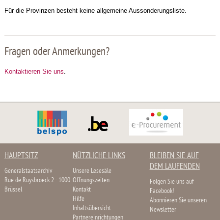
Für die Provinzen besteht keine allgemeine Aussonderungsliste.
Fragen oder Anmerkungen?
Kontaktieren Sie uns
.
HAUPTSITZ
NÜTZLICHE LINKS
BLEIBEN SIE AUF
DEM LAUFENDEN
Generalstaatsarchiv
Unsere Lesesäle
Rue de Ruysbroeck 2 - 1000
Öffnungszeiten
Folgen Sie uns auf
Brüssel
Kontakt
Facebook!
Hilfe
Abonnieren Sie unseren
Inhaltsübersicht
Newsletter
Partnereinrichtungen