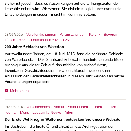
sicher ist jedoch, dass es Auswirkungen auf die Öffnungszeiten der
Lesesäle geben wird. Wir werden Sie alsbald möglich über eventuelle
Entscheidungen in dieser Hinsicht in Kenntnis setzen.
-
-
-
-
-
18/06/2015
Veröffentlichungen
Veranstaltungen
Kortrijk
Beveren
-
-
-
Lüttich
Mons
Louvain-la-Neuve
GSA
200 Jahre Schlacht von Waterloo
Vor zweihundert Jahren, am 18 Juni 1815, fand die berühmte Schlacht
von Waterloo statt. Das Staatsarchiv bewahrt hunderte laufende Meter
Archivgut aus dieser Zeit auf, das mithilfe von Archivführern,
Inventaren, Geschichtssudien, usw. durchforscht werden kann.
Anlässlich der Gedenkfeierlichkeiten in diesem Jahr werden zahlreiche
Veranstaltungen organisiert.
Mehr lesen
-
-
-
-
-
-
04/09/2014
Verschiedenes
Namur
Saint-Hubert
Eupen
Lüttich
-
-
-
Tournai
Mons
Louvain-la-Neuve
Arlon
Der Erste Weltkrieg in Wallonien: entdecken Sie unsere Website
Im Bestreben, die breite Öffentlichkeit an das Archivgut über den