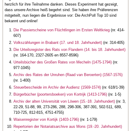
herzlich für ihre Teilnahme danken. Dieses Experiment hat gezeigt,
dass unsere Archive heiß begehrt sind. Sie haben ihre Präferenzen
mitgeteilt, nun liegen die Ergebnisse vor: Die ArchPoll Top 10 sind
bekannt und online!
Die Passierscheine von Flüchtlingen im Ersten Weltkrieg
(nr. 414-
607)
Volkszählungen in Brabant (17. und 18. Jahrhundert)
(nr. 314-405)
Die Urteilsregister des Rats von Flandern (14. bis 18. Jahrhundert)
(nr. 164-170, 2327-2605 en 8557-8596)
Urteilsbücher des Großen Rates von Mecheln (1475-1794)
(nr.
977-1045)
Archiv des Rates der Unruhen (Raad van Beroerten) (1567-1576)
(nr. 1-400)
Steuerbescheide im Archiv der Audienz (1569-1574)
(nr. 618/1-39)
Bürgerbücher (poortersboeken) von Kortrijk (1413-1796)
(nr. 1-5)
Archiv der alten Universität von Löwen (15.-18. Jahrhundert)
(nr. 3,
22-29, 51-88, 99, 273-286, 288, 298-306, 387-391, 502-511, 689,
710-725, 812-815, 4751-4755)
Waisenregister von Kortijk (1403-1796)
(nr. 1-179)
Repertorien der Notariatsarchive aus Mons (19.-20. Jahrhundert)