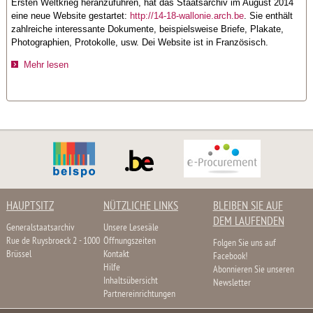
Ersten Weltkrieg heranzuführen, hat das Staatsarchiv im August 2014
eine neue Website gestartet:
http://14-18-wallonie.arch.be
. Sie enthält
zahlreiche interessante Dokumente, beispielsweise Briefe, Plakate,
Photographien, Protokolle, usw. Dei Website ist in Französisch.
Mehr lesen
HAUPTSITZ
NÜTZLICHE LINKS
BLEIBEN SIE AUF
DEM LAUFENDEN
Generalstaatsarchiv
Unsere Lesesäle
Rue de Ruysbroeck 2 - 1000
Öffnungszeiten
Folgen Sie uns auf
Brüssel
Kontakt
Facebook!
Hilfe
Abonnieren Sie unseren
Inhaltsübersicht
Newsletter
Partnereinrichtungen