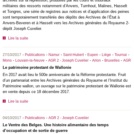
archives sur la répression, produites par les cours et tribunaux
militaires des ressorts notamment d’Anvers, Turnhout, Malines, Hasselt
et Tongres, une série de registres aux notices et d’application des peines
sont temporairement transférés des dépôts des Archives de l’État à
Anvers-Beveren et à Hasselt vers les Archives générales du Royaume 2-
dépôt Joseph Cuvelier.
Lire la suite
-
-
-
-
-
-
-
27/10/2017
Publications
Namur
Saint-Hubert
Eupen
Liège
Tournai
-
-
-
-
-
Mons
Louvain-la-Neuve
AGR 2 - Joseph Cuvelier
Arlon
Bruxelles
AGR
Le patrimoine protestant de Wallonie
En 2017 avait lieu le 500e anniversaire de la Réforme protestante. Fruit
d’un partenariat entre les Archives générales du Royaume et l’Institut du
Patrimoine wallon, un ouvrage sur le patrimoine protestant de Wallonie est
en vente depuis ce 18 décembre 2017.
Lire la suite
-
-
04/10/2017
Publications
AGR 2 - Joseph Cuvelier
Le Ventre des Belges. Une histoire alimentaire des temps
d’occupation et de sortie de guerre