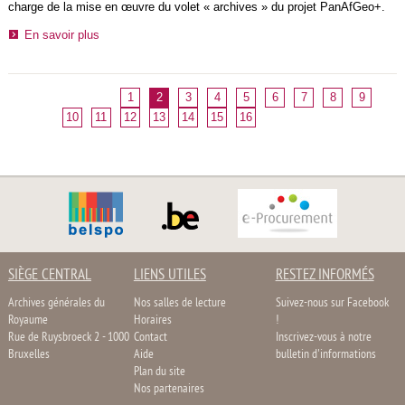
charge de la mise en œuvre du volet « archives » du projet PanAfGeo+.
En savoir plus
1
2
3
4
5
6
7
8
9
10
11
12
13
14
15
16
SIÈGE CENTRAL
LIENS UTILES
RESTEZ INFORMÉS
Archives générales du
Nos salles de lecture
Suivez-nous sur Facebook
Royaume
Horaires
!
Rue de Ruysbroeck 2 - 1000
Contact
Inscrivez-vous à notre
Bruxelles
Aide
bulletin d'informations
Plan du site
Nos partenaires