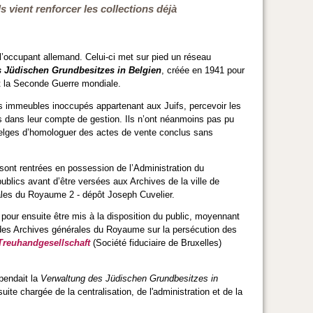
vient renforcer les collections déjà
 l’occupant allemand. Celui-ci met sur pied un réseau
 Jüdischen Grundbesitzes in Belgien
, créée en 1941 pour
nt la Seconde Guerre mondiale.
es immeubles inoccupés appartenant aux Juifs, percevoir les
ons dans leur compte de gestion. Ils n’ont néanmoins pas pu
s belges d’homologuer des actes de vente conclus sans
sont rentrées en possession de l’Administration du
blics avant d’être versées aux Archives de la ville de
érales du Royaume 2 - dépôt Joseph Cuvelier.
pour ensuite être mis à la disposition du public, moyennant
es Archives générales du Royaume sur la persécution des
Treuhandgesellschaft
(Société fiduciaire de Bruxelles)
pendait la
Verwaltung des Jüdischen Grundbesitzes in
ite chargée de la centralisation, de l'administration et de la