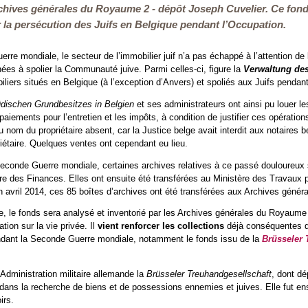
chives générales du Royaume 2 - dépôt Joseph Cuvelier. Ce fonds 
la persécution des Juifs en Belgique pendant l’Occupation.
rre mondiale, le secteur de l’immobilier juif n’a pas échappé à l’attention de
nées à spolier la Communauté juive. Parmi celles-ci, figure la
Verwaltung des
iliers situés en Belgique (à l’exception d’Anvers) et spoliés aux Juifs penda
üdischen Grundbesitzes
in Belgien
et ses administrateurs ont ainsi pu louer l
 paiements pour l’entretien et les impôts, à condition de justifier ces opérati
u nom du propriétaire absent, car la Justice belge avait interdit aux notaire
priétaire. Quelques ventes ont cependant eu lieu.
econde Guerre mondiale, certaines archives relatives à ce passé douloureux 
e des Finances. Elles ont ensuite été transférées au Ministère des Travaux pu
n avril 2014, ces 85 boîtes d’archives ont été transférées aux Archives gén
, le fonds sera analysé et inventorié par les Archives générales du Royaume 
ation sur la vie privée. Il
vient renforcer les collections
déjà conséquentes d
ndant la Seconde Guerre mondiale, notamment le fonds issu de la
Brüsseler 
Administration militaire allemande la
Brüsseler Treuhandgesellschaft
, dont dé
, dans la recherche de biens et de possessions ennemies et juives. Elle fut ensu
irs.