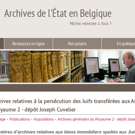
Archives de l'État en Belgique
Notre mémoire à tous !
Ressources en ligne
Nos projets
En pratiqu
ives relatives à la persécution des Juifs transférées aux A
yaume 2 - dépôt Joseph Cuvelier
-
-
-
iage
Publications
Acquisitions
Archives générales du Royaume 2 - dépôt Jose
 mètres d’archives relatives aux biens immobiliers spoliés aux J