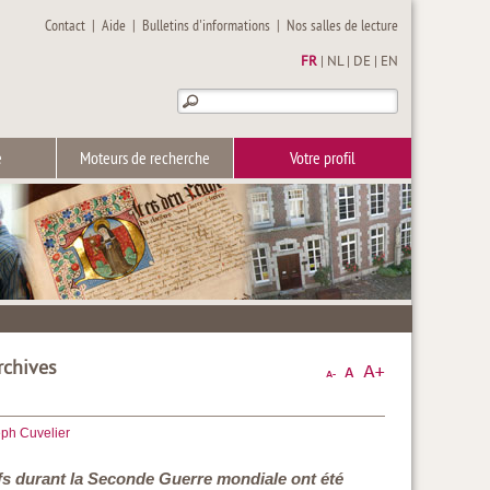
Contact
|
Aide
|
Bulletins d'informations
|
Nos salles de lecture
FR
|
NL
|
DE
|
EN
e
Moteurs de recherche
Votre profil
rchives
ph Cuvelier
uifs durant la Seconde Guerre mondiale ont été