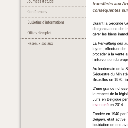
Journées d'étude
transférés aux Ar
conséquentes sur 
Conférences
Bulletins d'informations
Durant la Seconde Gue
d’organisations desti
Offres d'emploi
gérer les biens immob
Réseaux sociaux
La
Verwaltung des J
loyers, effectuer des
procéder à la vente a
l’intervention du pro
Au lendemain de la S
Séquestre du Ministèr
Bruxelles en 1970. E
D’une grande richesse
le respect de la législ
Juifs en Belgique pe
inventorié
en 2014.
Fondée en 1940 par l'
Belgien
, était active
liquidation de ces avo