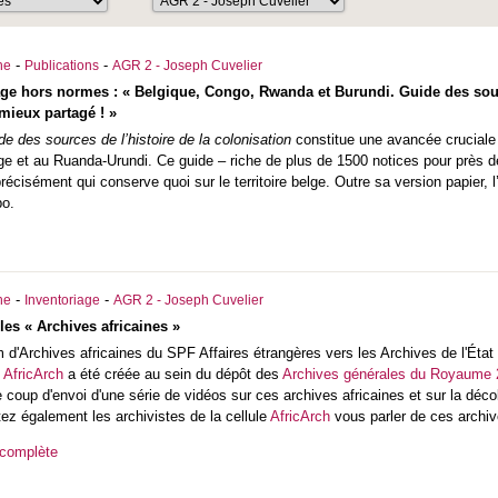
-
-
he
Publications
AGR 2 - Joseph Cuvelier
ge hors normes : « Belgique, Congo, Rwanda et Burundi. Guide des source
mieux partagé ! »
de des sources de l’histoire de la colonisation
constitue une avancée cruciale p
e et au Ruanda-Urundi. Ce guide – riche de plus de 1500 notices pour près de
écisément qui conserve quoi sur le territoire belge. Outre sa version papier, l
po.
-
-
he
Inventoriage
AGR 2 - Joseph Cuvelier
les « Archives africaines »
m d'Archives africaines du SPF Affaires étrangères vers les Archives de l'État
e
AfricArch
a été créée au sein du dépôt des
Archives générales du Royaume 2
e coup d'envoi d'une série de vidéos sur ces archives africaines et sur la déc
tez également les archivistes de la cellule
AfricArch
vous parler de ces archiv
 complète