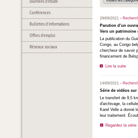
Journées d'étude
Conférences
-
29/09/2021
Recherc
Bulletins d'informations
Parution d’un ouvra
Vers un patrimoine 
Offres d'emploi
La publication du
Gui
Congo, au Congo belg
Réseaux sociaux
chercheur de savoir pr
financement de Bels
Lire la suite
-
14/09/2021
Recherc
Série de vidéos sur 
Le transfert de 9,5 k
d'archivage, la cellul
Karel Velle a donné l
leur traitement. Écou
Regardez la série