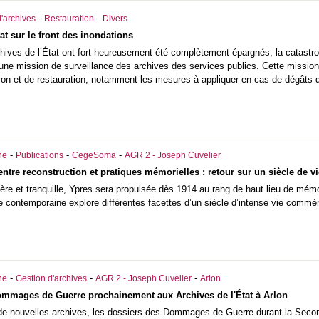
-
-
'archives
Restauration
Divers
at sur le front des inondations
hives de l’État ont fort heureusement été complètement épargnés, la catastro
t une mission de surveillance des archives des services publics. Cette missio
ion et de restauration, notamment les mesures à appliquer en cas de dégâts d
-
-
-
he
Publications
CegeSoma
AGR 2 - Joseph Cuvelier
 entre reconstruction et pratiques mémorielles : retour sur un siècle de
ère et tranquille, Ypres sera propulsée dès 1914 au rang de haut lieu de mém
e contemporaine explore différentes facettes d’un siècle d’intense vie commé
-
-
-
he
Gestion d'archives
AGR 2 - Joseph Cuvelier
Arlon
ommages de Guerre prochainement aux Archives de l'État à Arlon
à de nouvelles archives, les dossiers des Dommages de Guerre durant la Sec