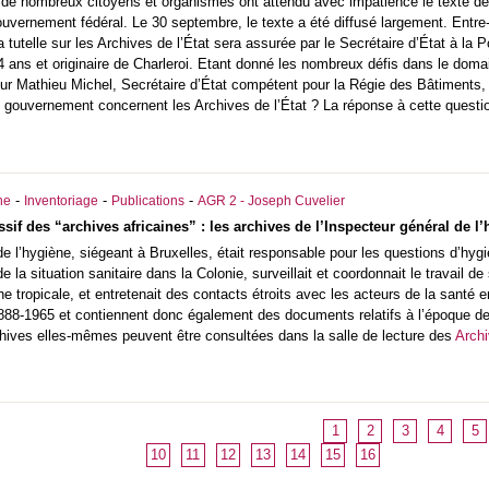
de nombreux citoyens et organismes ont attendu avec impatience le texte de l
uvernement fédéral. Le 30 septembre, le texte a été diffusé largement. Ent
tutelle sur les Archives de l’État sera assurée par le Secrétaire d’État à la 
ans et originaire de Charleroi. Etant donné les nombreux défis dans le domaine
eur Mathieu Michel, Secrétaire d’État compétent pour la Régie des Bâtiments,
e gouvernement concernent les Archives de l’État ? La réponse à cette quest
-
-
-
he
Inventoriage
Publications
AGR 2 - Joseph Cuvelier
sif des “archives africaines” : les archives de l’Inspecteur général de l
de l’hygiène, siégeant à Bruxelles, était responsable pour les questions d’hy
 de la situation sanitaire dans la Colonie, surveillait et coordonnait le travail d
 tropicale, et entretenait des contacts étroits avec les acteurs de la santé e
888-1965 et contiennent donc également des documents relatifs à l’époque de 
hives elles-mêmes peuvent être consultées dans la salle de lecture des
Archi
1
2
3
4
5
10
11
12
13
14
15
16