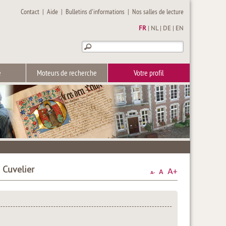
Contact
|
Aide
|
Bulletins d'informations
|
Nos salles de lecture
FR
|
NL
|
DE
|
EN
e
Moteurs de recherche
Votre profil
 Cuvelier