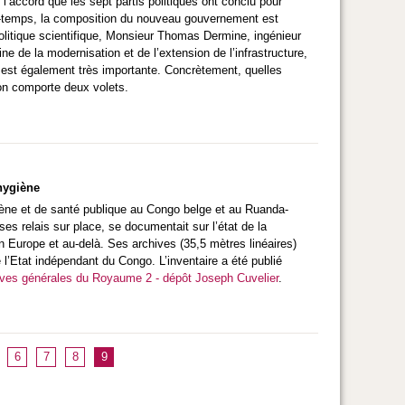
’accord que les sept partis politiques ont conclu pour
re-temps, la composition du nouveau gouvernement est
Politique scientifique, Monsieur Thomas Dermine, ingénieur
 de la modernisation et de l’extension de l’infrastructure,
 est également très importante. Concrètement, quelles
ion comporte deux volets.
’hygiène
giène et de santé publique au Congo belge et au Ruanda-
e ses relais sur place, se documentait sur l’état de la
n Europe et au-delà. Ses archives (35,5 mètres linéaires)
l’Etat indépendant du Congo. L’inventaire a été publié
ves générales du Royaume 2 - dépôt Joseph Cuvelier
.
6
7
8
9