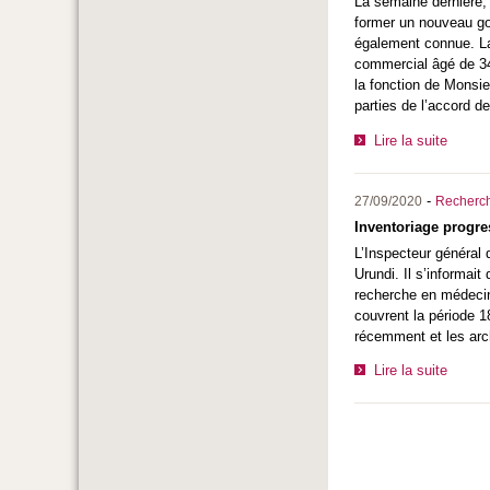
La semaine dernière, 
former un nouveau go
également connue. La 
commercial âgé de 34 
la fonction de Monsi
parties de l’accord d
Lire la suite
-
27/09/2020
Recherc
Inventoriage progres
L’Inspecteur général 
Urundi. Il s’informait
recherche en médecine
couvrent la période 1
récemment et les arc
Lire la suite