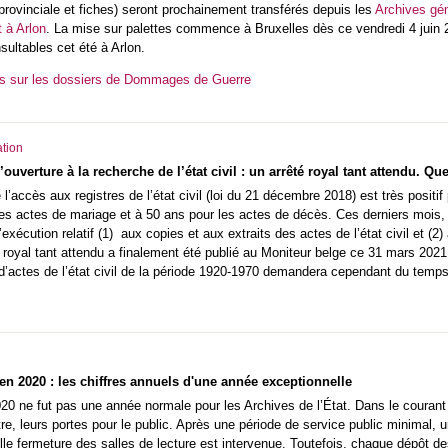
e provinciale et fiches) seront prochainement transférés depuis les
Archives gé
t à Arlon
. La mise sur palettes commence à Bruxelles dès ce vendredi 4 juin 20
ultables cet été à Arlon.
us sur les dossiers de Dommages de Guerre
tion
’ouverture à la recherche de l’état civil : un arrêté royal tant attendu. Qu
l’accès aux registres de l’état civil (loi du 21 décembre 2018) est très positi
les actes de mariage et à 50 ans pour les actes de décès. Ces derniers mois,
’exécution relatif (1) aux copies et aux extraits des actes de l’état civil et (2
té royal tant attendu a finalement été publié au Moniteur belge ce 31 mars 20
 d’actes de l’état civil de la période 1920-1970 demandera cependant du temps
en 2020 : les chiffres annuels d'une année exceptionnelle
020 ne fut pas une année normale pour les Archives de l’État. Dans le couran
utre, leurs portes pour le public. Après une période de service public minimal,
le fermeture des salles de lecture est intervenue. Toutefois, chaque dépôt de