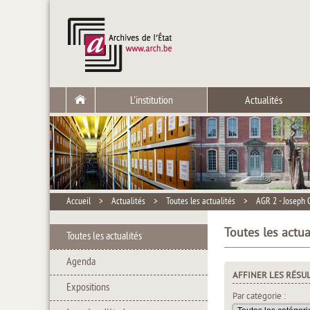
L'institution
Actualités
Accueil
>
Actualités
>
Toutes les actualités
>
AGR 2 - Joseph 
Toutes les actu
Toutes les actualités
Agenda
AFFINER LES RÉSU
Expositions
Par catégorie :