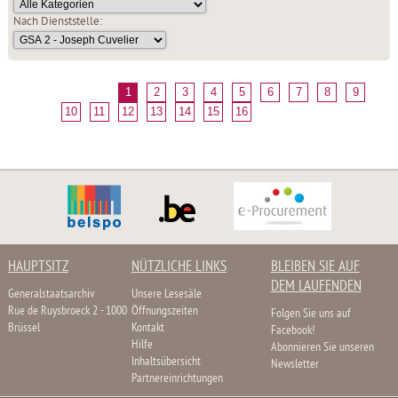
Nach Dienststelle:
1
2
3
4
5
6
7
8
9
10
11
12
13
14
15
16
HAUPTSITZ
NÜTZLICHE LINKS
BLEIBEN SIE AUF
DEM LAUFENDEN
Generalstaatsarchiv
Unsere Lesesäle
Rue de Ruysbroeck 2 - 1000
Öffnungszeiten
Folgen Sie uns auf
Brüssel
Kontakt
Facebook!
Hilfe
Abonnieren Sie unseren
Inhaltsübersicht
Newsletter
Partnereinrichtungen